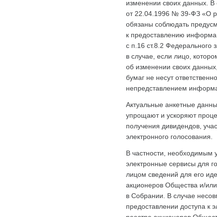
изменении своих данных. В с
от 22.04.1996 № 39-ФЗ «О 
обязаны соблюдать предус
к предоставлению информац
с п.16 ст.8.2 Федерального
в случае, если лицо, котор
об изменении своих данных
бумаг не несут ответственн
непредставлением информ
Актуальные анкетные данны
упрощают и ускоряют проце
получения дивидендов, учас
электронного голосования.
В частности, необходимым 
электронные сервисы для г
лицом сведений для его ид
акционеров Общества и/или
в Собрании. В случае несов
предоставлении доступа к 
реестре акционеров Общест