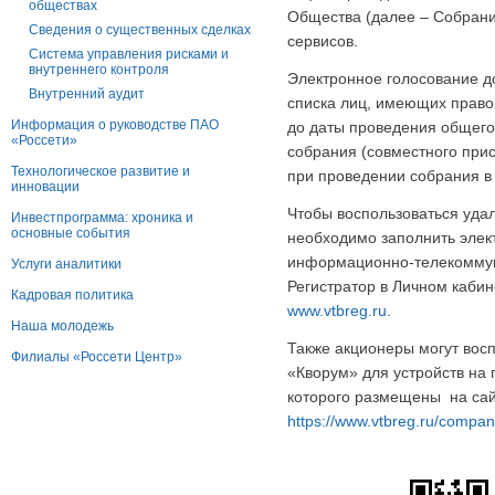
обществах
Общества (далее – Собрани
Сведения о существенных сделках
сервисов.
Система управления рисками и
внутреннего контроля
Электронное голосование д
Внутренний аудит
списка лиц, имеющих право 
Информация о руководстве ПАО
до даты проведения общего
«Россети»
собрания (совместного при
Технологическое развитие и
при проведении собрания в
инновации
Чтобы воспользоваться уда
Инвестпрограмма: хроника и
основные события
необходимо заполнить элек
информационно-телекоммун
Услуги аналитики
Регистратор в Личном кабин
Кадровая политика
www.vtbreg.ru
.
Наша молодежь
Также акционеры могут во
Филиалы «Россети Центр»
«Кворум» для устройств на 
которого размещены на сай
https://www.vtbreg.ru/compa