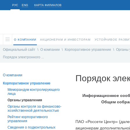
РУС
ENG
КАРТА ФИЛИАЛОВ
О КОМПАНИИ
АКЦИОНЕРАМ И ИНВЕСТОРАМ
УСТОЙЧИВОЕ РАЗВИ
Официальный сайт
\
О компании
\
Корпоративное управление
\
Органы 
Порядок электронного ...
О компании
Порядок элек
Корпоративное управление
Меморандум контролирующего
лица
Информационное сообщ
Органы управления
Общем собра
Органы контроля за финансово-
хозяйственной деятельностью
Рейтинг корпоративного
управления
ПАО «Россети Центр» (дале
Сведения о подконтрольных
акционерам дополнительно