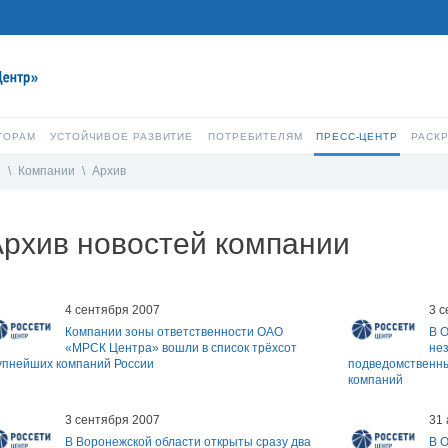
ТОРАМ
УСТОЙЧИВОЕ РАЗВИТИЕ
ПОТРЕБИТЕЛЯМ
ПРЕСС-ЦЕНТР
РАСК
и
\
Компании
\
Архив
рхив новостей компании
4 сентября 2007
3 с
Компании зоны ответственности ОАО
В 
«МРСК Центра» вошли в список трёхсот
не
упнейших компаний России
подведомственны
компаний
3 сентября 2007
31 
В Воронежской области открыты сразу два
В 