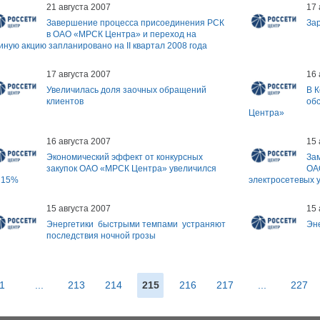
21 августа 2007
17 
Завершение процесса присоединения РСК
За
в ОАО «МРСК Центра» и переход на
иную акцию запланировано на II квартал 2008 года
17 августа 2007
16 
Увеличилась доля заочных обращений
В 
клиентов
об
Центра»
16 августа 2007
15 
Экономический эффект от конкурсных
За
закупок ОАО «МРСК Центра» увеличился
ОА
 15%
электросетевых 
15 августа 2007
15 
Энергетики быстрыми темпами устраняют
Эн
последствия ночной грозы
1
...
213
214
215
216
217
...
227