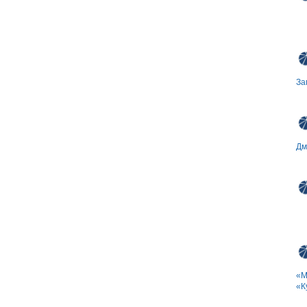
За
Дм
«М
«К