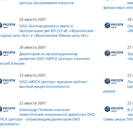
Центра обслуживания клиентов
ин
финансовых обяз
29 августа 2007
29 
ОАО «Белгородэнерго» ввело в
Оп
эксплуатацию две ВЛ-110 кВ: «Фрунзенская-
«М
падная цепь №1» и «Фрунзенская-Южная цепь №1»
28 августа 2007
27 
Директором по организационному
Тр
развитию ОАО «МРСК Центра» назначен
«Ку
итрий Алешин
23 августа 2007
23 
ОАО «МРСК Центра» присвоен рейтинг
Ли
высокой кредитоспособности
Цен
рублей
22 августа 2007
22 
Александр Пилюгин назначен
В 
заместителем генерального директора ОАО
зак
РСК Центра» - управляющим директором ОАО
сумму свыше 500
урскэнерго»