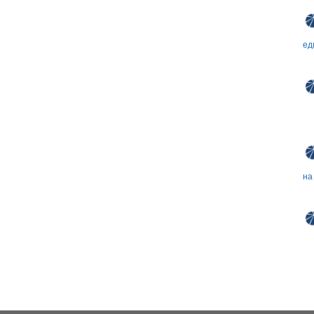
ед
на