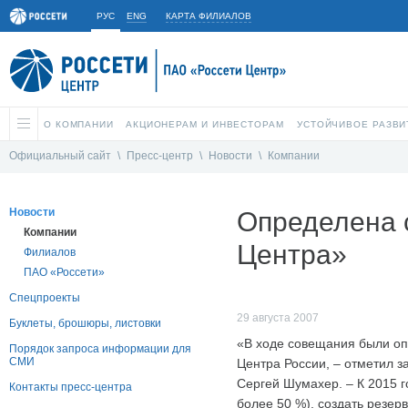
РУС
ENG
КАРТА ФИЛИАЛОВ
О КОМПАНИИ
АКЦИОНЕРАМ И ИНВЕСТОРАМ
УСТОЙЧИВОЕ РАЗВИ
Официальный сайт
\
Пресс-центр
\
Новости
\
Компании
Новости
Определена 
Компании
Центра»
Филиалов
ПАО «Россети»
Спецпроекты
29 августа 2007
Буклеты, брошюры, листовки
«В ходе совещания были оп
Порядок запроса информации для
СМИ
Центра России, – отметил 
Сергей Шумахер. – К 2015 г
Контакты пресс-центра
более 50 %), создать резе