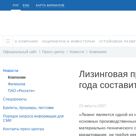
РУС
ENG
КАРТА ФИЛИАЛОВ
О КОМПАНИИ
АКЦИОНЕРАМ И ИНВЕСТОРАМ
УСТОЙЧИВОЕ РАЗВИ
Официальный сайт
\
Пресс-центр
\
Новости
\
Компании
Новости
Лизинговая 
Компании
года состави
Филиалов
ПАО «Россети»
Спецпроекты
23 августа 2007
Буклеты, брошюры, листовки
«Лизинг является одной из
Порядок запроса информации для
СМИ
основных производственных
материально-технического
Контакты пресс-центра
кредитование, не требуя не