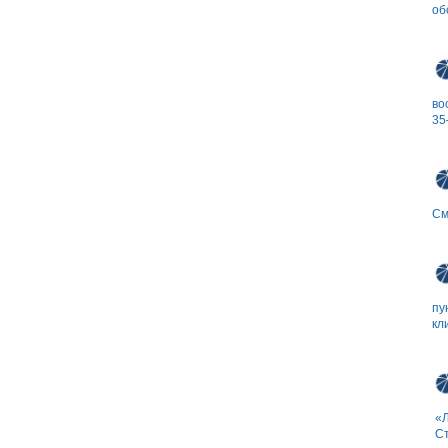
об
во
35
См
пу
кл
«Л
Ст