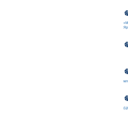
«М
Яр
мл
(Ц