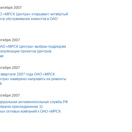
октября 2007
О «МРСК Центра» открывает четвёртый
нтр обслуживания клиентов в ОАО
ктября 2007
ОАО «МРСК Центра» выбран подрядчик
 реализации проектов Центров
ми
ктября 2007
4 квартале 2007 года ОАО «МРСК
нтра» намерено направить на ремонты
й
ктября 2007
деральная антимонопольная служба РФ
обрила присоединение 11
ых сетевых компаний к ОАО «МРСК