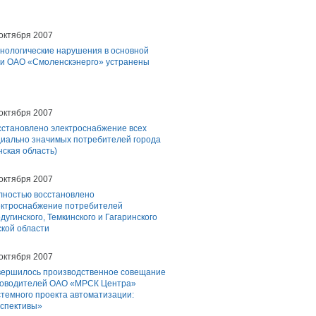
октября 2007
хнологические нарушения в основной
ти ОАО «Смоленскэнерго» устранены
октября 2007
сстановлено электроснабжение всех
циально значимых потребителей города
ская область)
октября 2007
лностью восстановлено
ектроснабжение потребителей
дугинского, Темкинского и Гагаринского
кой области
октября 2007
вершилось производственное совещание
ководителей ОАО «МРСК Центра»
темного проекта автоматизации:
рспективы»