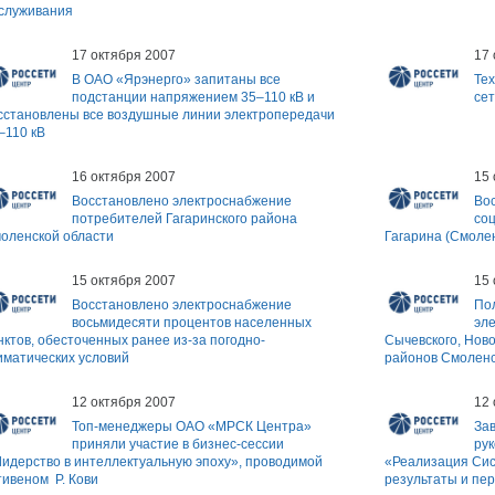
служивания
17 октября 2007
17 
В ОАО «Ярэнерго» запитаны все
Те
подстанции напряжением 35–110 кВ и
се
сстановлены все воздушные линии электропередачи
–110 кВ
16 октября 2007
15 
Восстановлено электроснабжение
Во
потребителей Гагаринского района
со
оленской области
Гагарина (Смолен
15 октября 2007
15 
Восстановлено электроснабжение
По
восьмидесяти процентов населенных
эл
нктов, обесточенных ранее из-за погодно-
Сычевского, Ново
иматических условий
районов Смоленс
12 октября 2007
12 
Топ-менеджеры ОАО «МРСК Центра»
За
приняли участие в бизнес-сессии
ру
идерство в интеллектуальную эпоху», проводимой
«Реализация Сис
ивеном Р. Кови
результаты и пе