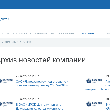
ТОРАМ
УСТОЙЧИВОЕ РАЗВИТИЕ
ПОТРЕБИТЕЛЯМ
ПРЕСС-ЦЕНТР
РАСК
и
\
Компании
\
Архив
рхив новостей компании
22 октября 2007
19 
ОАО «Липецкэнерго» подготовлено к
Ра
осенне-зимнему сезону 2007–2008 гг.
ко
получают Паспор
19 октября 2007
18 
В ОАО «МРСК Центра» принята
Эл
Декларация качества клиентского
«Я