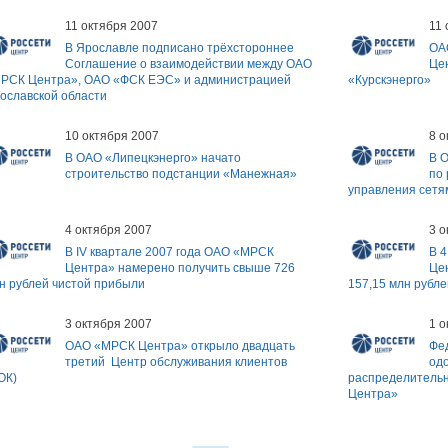
11 октября 2007
11 
В Ярославле подписано трёхстороннее
ОА
Соглашение о взаимодействии между ОАО
Це
РСК Центра», ОАО «ФСК ЕЭС» и администрацией
«Курскэнерго»
ославской области
10 октября 2007
8 о
В ОАО «Липецкэнерго» начато
В 
строительство подстанции «Манежная»
по
управления сетя
4 октября 2007
3 о
В IV квартале 2007 года ОАО «МРСК
В 
Центра» намерено получить свыше 726
Це
н рублей чистой прибыли
157,15 млн рубле
3 октября 2007
1 о
ОАО «МРСК Центра» открыло двадцать
Фе
третий Центр обслуживания клиентов
од
ОК)
распределительн
Центра»