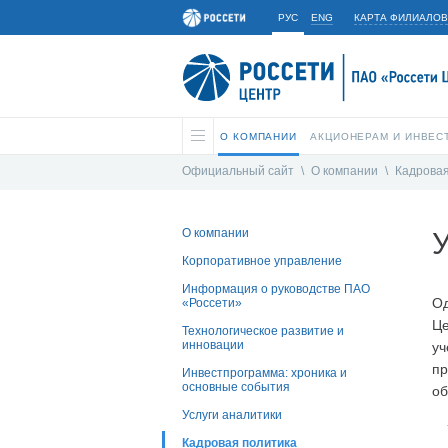
РУС
ENG
КАРТА ФИЛИАЛОВ
О КОМПАНИИ
АКЦИОНЕРАМ И ИНВЕС
Официальный сайт
\
О компании
\
Кадровая
О компании
Корпоративное управление
Информация о руководстве ПАО
Од
«Россети»
Це
Технологическое развитие и
инновации
уч
пр
Инвестпрограмма: хроника и
основные события
об
Услуги аналитики
Кадровая политика