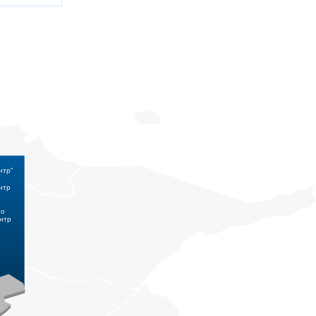
нтр”
нтр
го
нтр