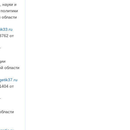
, науки и
 политики
 области
tik33.ru
3762 от
т
ции
й области
getik37.ru
1404 от
т
области