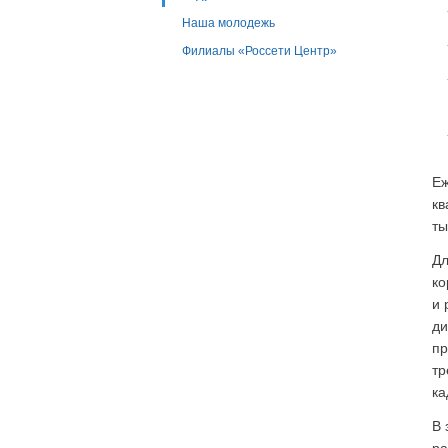
Наша молодежь
Филиалы «Россети Центр»
Еж
кв
ты
Дл
ко
и 
ди
пр
тр
ка
В 