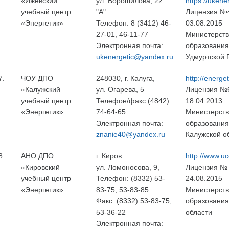
«Ижевский
ул. Ворошилова, 22
https://ukene
учебный центр
"А"
Лицензия №
«Энергетик»
Телефон: 8 (3412) 46-
03.08.2015
27-01, 46-11-77
Министерст
Электронная почта:
образования
ukenergetic@yandex.ru
Удмуртской 
7.
ЧОУ ДПО
248030, г. Калуга,
http://energe
«Калужский
ул. Огарева, 5
Лицензия №
учебный центр
Телефон/факс (4842)
18.04.2013
«Энергетик»
74-64-65
Министерст
Электронная почта:
образования
znanie40@yandex.ru
Калужской о
8.
АНО ДПО
г. Киров
http://www.uc
«Кировский
ул. Ломоносова, 9,
Лицензия № 
учебный центр
Телефон: (8332) 53-
24.08.2015
«Энергетик»
83-75, 53-83-85
Министерст
Факс: (8332) 53-83-75,
образования
53-36-22
области
Электронная почта: