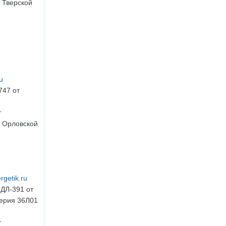
 Тверской
u
747 от
т
 Орловской
rgetik.ru
ДЛ-391 от
серия 36Л01
т