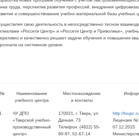
зработка новых программ обучения с учетом быстроизменяющихс
нка труда, перспектив развития профессий, внедрения цифровиза
звитие и совершенствование учебно-материальной базы учебных ц
уществляя свою деятельность в непосредственно тесном взаимоде
лиалами «Россети Центр» и «Россети Центр и Приволжье», учебн
еративно и качественно решают задачи обучения и повышения кв
рсонала на системном уровне.
№
Наименование
Местонахождение
Инфор
учебного центра
и контакты
1.
ЧУ ДПО
170021, г. Тверь, ул.
http://tvupc.r
«Тверской учебно-
Дачная, 73
Лицензия №
производственный
Телефон: (4822) 55-
07.12.2015
центр»
80-87, 52-67-14
Министерст