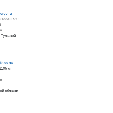
ergo.ru
0133/02730
5
во
 Тульской
ik-nn.ru/
195 от
во
ой области