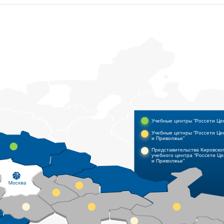
Учебные центры “Россети Це
Учебные цетнры “Россети Це
и Приволжье”
Представительства Кировско
учебного центра “Россети Це
и Приволжье”