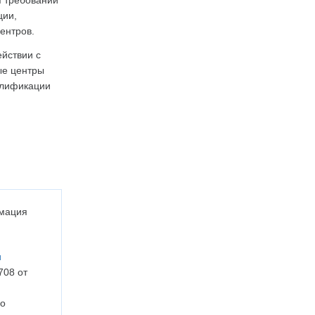
я требований
ции,
ентров.
йствии с
ые центры
алификации
мация
u
708 от
во