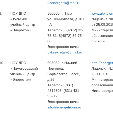
ucenergetik@mail.ru
9.
ЧОУ ДПО
300600, г. Тула
www.ukktulen
«Тульский
ул. Тимирязева, д.101
Лицензия №
учебный центр
–А
от 25.09.201
«Энергетик»
Телефон: 8(4872) 32‐
Министерст
75‐81, 8(4872) 32‐75‐
образования
80
области
Электронная почта:
ukksekretary@mail.ru
10.
ЧОУ ДПО
603052, г. Нижний
http://energet
«Нижегородский
Новгород,
Лицензия №1
учебный центр
Сормовское шоссе,
23.11.2015
«Энергетик»
д.26
Министерст
Телефон: (831)
образования
4319305, (831) 431-
Нижегородск
93-05
Электронная почта:
info@energetik-nn.ru