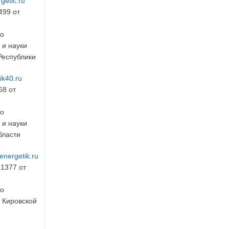
rgetic.ru
499 от
во
 и науки
Республики
tik40.ru
68 от
во
 и науки
бласти
energetik.ru
1377 от
во
 Кировской