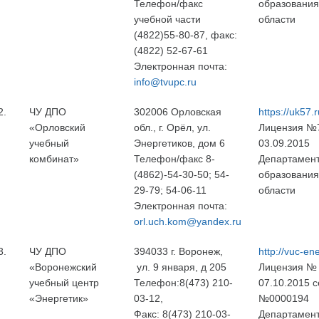
Телефон/факс
образования
учебной части
области
(4822)55-80-87, факс:
(4822) 52-67-61
Электронная почта:
info@tvupc.ru
2.
ЧУ ДПО
302006 Орловская
https://uk57.r
«Орловский
обл., г. Орёл, ул.
Лицензия №
учебный
Энергетиков, дом 6
03.09.2015
комбинат»
Телефон/факс 8-
Департамен
(4862)-54-30-50; 54-
образования
29-79; 54-06-11
области
Электронная почта:
orl.uch.kom@yandex.ru
3.
ЧУ ДПО
394033 г. Воронеж,
http://vuc-ene
«Воронежский
ул. 9 января, д 205
Лицензия № 
учебный центр
Телефон:8(473) 210-
07.10.2015 
«Энергетик»
03-12,
№0000194
Факс: 8(473) 210-03-
Департамен