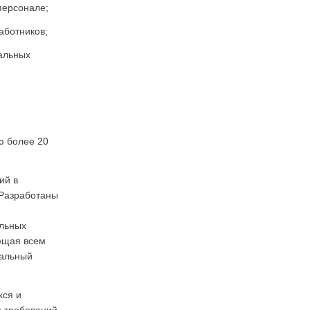
персонале;
аботников;
альных
ю более 20
ий в
 Разработаны
ельных
ющая всем
нальный
хся и