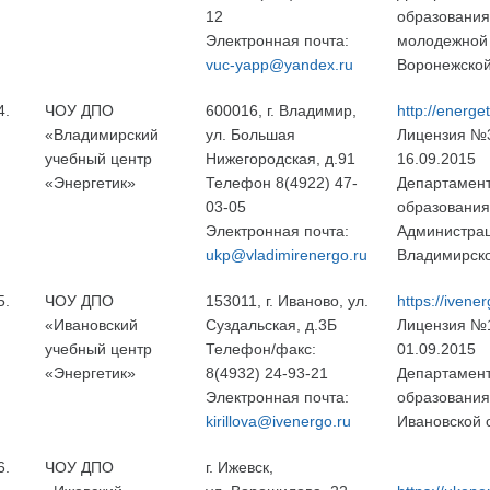
12
образования
Электронная почта:
молодежной
vuc-yapp@yandex.ru
Воронежской
4.
ЧОУ ДПО
600016, г. Владимир,
http://energe
«Владимирский
ул. Большая
Лицензия №
учебный центр
Нижегородская, д.91
16.09.2015
«Энергетик»
Телефон 8(4922) 47‐
Департамен
03‐05
образования
Электронная почта:
Администра
ukp@vladimirenergo.ru
Владимирско
5.
ЧОУ ДПО
153011, г. Иваново, ул.
https://ivener
«Ивановский
Суздальская, д.3Б
Лицензия №
учебный центр
Телефон/факс:
01.09.2015
«Энергетик»
8(4932) 24-93-21
Департамен
Электронная почта:
образования
kirillova@ivenergo.ru
Ивановской 
6.
ЧОУ ДПО
г. Ижевск,