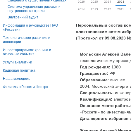
Сведения о существенных сделках
2026
2025
2024
2023
Система управления рисками и
2014
2013
2012
2011
внутреннего контроля
Внутренний аудит
Персональный состав ком
Информация о руководстве ПАО
«Россети»
электрическим сетям изб
Технологическое развитие и
(Протокол от 09.08.2023 №
инновации
Инвестпрограмма: хроника и
Мольский Алексей Вал
основные события
технологическому присое
Услуги аналитики
Год рождения:
1980
Кадровая политика
Гражданство:
РФ
Наша молодежь
Образование:
высшее
2004, Московский энергет
Филиалы «Россети Центр»
Специальность:
инжене
Квалификация:
электроэ
Основное место работы
«Россети» по инвестициям
Дата первого избрания 
Жариков Алексей Нико