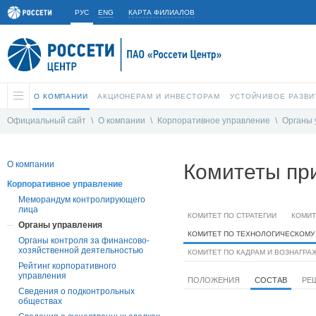
РУС
ENG
КАРТА ФИЛИАЛОВ
О КОМПАНИИ
АКЦИОНЕРАМ И ИНВЕСТОРАМ
УСТОЙЧИВОЕ РАЗВИ
Официальный сайт
\
О компании
\
Корпоративное управление
\
Органы 
О компании
Комитеты пр
Корпоративное управление
Меморандум контролирующего
лица
КОМИТЕТ ПО СТРАТЕГИИ
КОМИТ
Органы управления
КОМИТЕТ ПО ТЕХНОЛОГИЧЕСКОМ
Органы контроля за финансово-
хозяйственной деятельностью
КОМИТЕТ ПО КАДРАМ И ВОЗНАГР
Рейтинг корпоративного
управления
ПОЛОЖЕНИЯ
СОСТАВ
РЕ
Сведения о подконтрольных
обществах