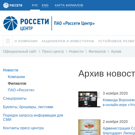
РУС
ENG
КАРТА ФИЛИАЛОВ
О КОМПАНИИ
АКЦИОНЕРАМ И ИНВЕСТОРАМ
УСТОЙЧИВОЕ РАЗВИ
Официальный сайт
\
Пресс-центр
\
Новости
\
Филиалов
\
Архив
Новости
Архив новос
Компании
Филиалов
ПАО «Россети»
3 ноября 2020
Спецпроекты
Команда Воронежэ
в онлайн-игре «Чт
Буклеты, брошюры, листовки
Порядок запроса информации для
СМИ
2 ноября 2020
Контакты пресс-центра
Администрация Со
благодарит Липецк