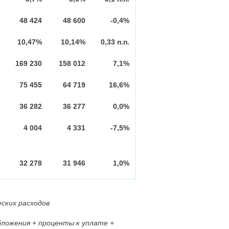
48 424
48 600
-0,4%
10,47%
10,14%
0,33 п.п.
169 230
158 012
7,1%
75 455
64 719
16,6%
36 282
36 277
0,0%
4 004
4 331
-7,5%
32 278
31 946
1,0%
ских расходов
бложения + проценты к уплате +