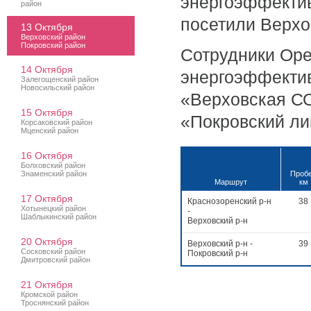
энергоэффектив
район
посетили Верхо
13 Октября
Верховский район
Покровский район
Сотрудники Оре
14 Октября
энергоэффектив
Залегощенский район
Новосильский район
«Верховская СО
15 Октября
«Покровский ли
Корсаковский район
Мценский район
16 Октября
Болховский район
Знаменский район
Пробе
Маршрут
км
17 Октября
Краснозоренский р-н
38
Хотынецкий район
-
Шаблыкинский район
Верховский р-н
20 Октября
Верховский р-н -
39
Сосковский район
Покровский р-н
Дмитровский район
21 Октября
Кромской район
Троснянский район