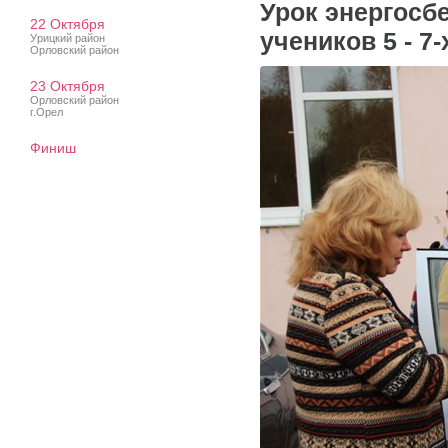
Урок энергосб
22 Октября
учеников 5 - 
Урицкий район
Орловский район
23 Октября
Орловский район
г.Орел
Финиш