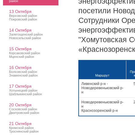
энергоэффектив
район
посетили Новод
13 Октября
Верховский район
Сотрудники Оре
Покровский район
энергоэффектив
14 Октября
Залегощенский район
"Хомутовская С
Новосильский район
«Краснозоренс
15 Октября
Корсаковский район
Мценский район
16 Октября
Болховский район
Про
Знаменский район
Маршрут
Ливенский р-н -
17 Октября
Новодеревеньковский р-
Хотынецкий район
н
Шаблыкинский район
Новодеревеньковский р-
20 Октября
н
Сосковский район
Краснозоренский р-н
Дмитровский район
21 Октября
Кромской район
Троснянский район