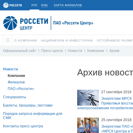
РУС
ENG
КАРТА ФИЛИАЛОВ
О КОМПАНИИ
АКЦИОНЕРАМ И ИНВЕСТОРАМ
УСТОЙЧИВОЕ РАЗВИ
Официальный сайт
\
Пресс-центр
\
Новости
\
Компании
\
Архив
Новости
Архив новос
Компании
Филиалов
ПАО «Россети»
27 сентября 2018
Спецпроекты
Энергетики МРСК 
Приволжья восста
Буклеты, брошюры, листовки
электроснабжение потребителей
Порядок запроса информации для
СМИ
25 сентября 2018
Контакты пресс-центра
Энергетики ПАО 
«МРСК Центра и П