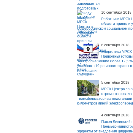
10 сентября 2018
Работники МРСК Ц
области приняли у
общероссийском социальном про
будущее»
6 сентября 2018
Энергетики МРСК 
Приволжья готовы
электроснабжение более 12,5 т
участков в 19 регионах страны 
голосования
5 сентября 2018
МРСК Центра за с
отремонтировала 
трансформаторных подстанций и
километров линий электропере
4 сентября 2018
Павел Ливинский 
Премьер-министр
эффекты от внедрения цифровы