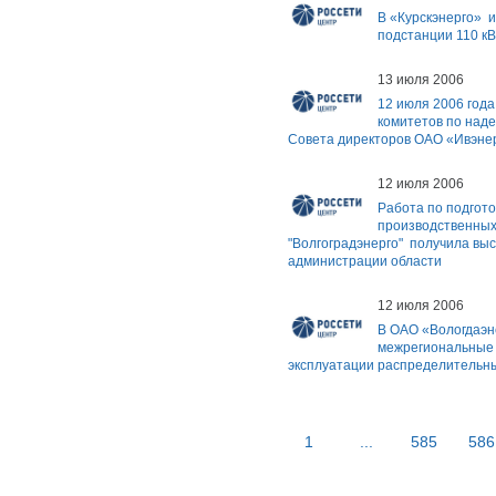
В «Курскэнерго» и
подстанции 110 к
13 июля 2006
12 июля 2006 года
комитетов по наде
Совета директоров ОАО «Ивэне
12 июля 2006
Работа по подгото
производственны
"Волгоградэнерго" получила выс
администрации области
12 июля 2006
В ОАО «Вологдаэн
межрегиональные 
эксплуатации распределительных
1
...
585
586