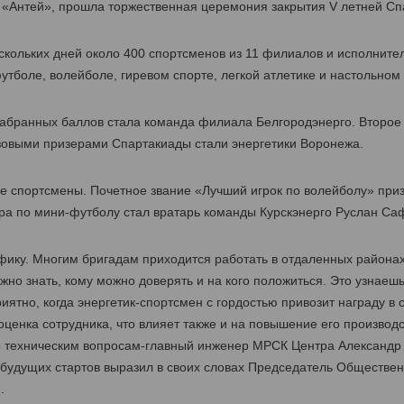
та «Антей», прошла торжественная церемония закрытия V летней С
скольких дней около 400 спортсменов из 11 филиалов и исполните
утболе, волейболе, гиревом спорте, легкой атлетике и настольном
абранных баллов стала команда филиала Белгородэнерго. Второе
зовыми призерами Спартакиады стали энергетики Воронежа.
 спортсмены. Почетное звание «Лучший игрок по волейболу» при
ра по мини-футболу стал вратарь команды Курскэнерго Руслан Са
фику. Многим бригадам приходится работать в отдаленных районах
жно знать, кому можно доверять и на кого положиться. Это узнаешь
ятно, когда энергетик-спортсмен с гордостью привозит награду в 
оценка сотрудника, что влияет также и на повышение его производ
о техническим вопросам-главный инженер МРСК Центра Александр 
 будущих стартов выразил в своих словах Председатель Обществе
.