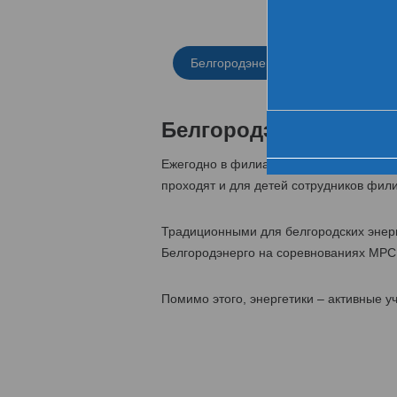
Белгородэнерго
Брянскэнерг
См
Белгородэнерго
Ежегодно в филиале МРСК Центра - «Б
проходят и для детей сотрудников фил
Традиционными для белгородских энерг
Белгородэнерго на соревнованиях МРС
Помимо этого, энергетики – активные 