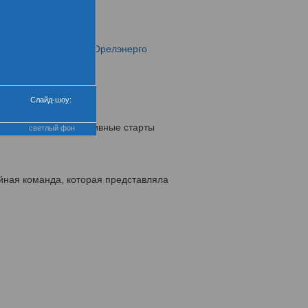
Липецкэнерго
Орелэнерго
Слайд-шоу:
 Каждую весну спортивные старты
светлый фон
йная команда, которая представляла