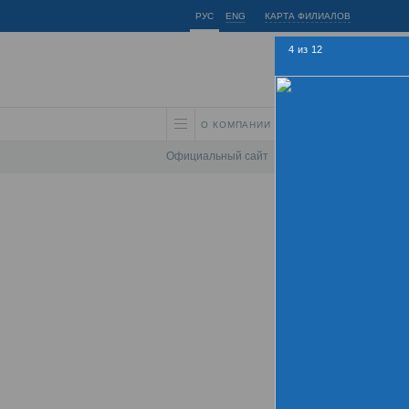
РУС
ENG
КАРТА ФИЛИАЛОВ
4
из
12
О КОМПАНИИ
АКЦИОНЕРАМ И ИНВЕС
Официальный сайт
\
Спартакиада
\
Спарта
Лет
Команды