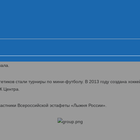
Команды на старт!
о
Воронежэнерго
Костромаэнерго
Курскэнерго
оленскэнерго
Тамбовэнерго
Тверьэнерго
Ярэнерго
елгородэнерго» проводятся спартакиады для персонала компании.
иала.
етиков стали турниры по мини-футболу. В 2013 году создана хокке
К Центра.
участники Всероссийской эстафеты «Лыжня России».