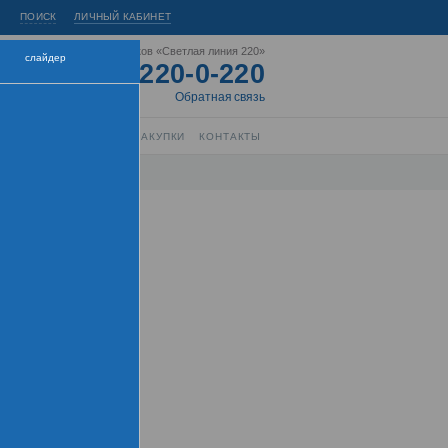
ПОИСК
ЛИЧНЫЙ КАБИНЕТ
Горячая линия энергетиков «Светлая линия 220»
слайдер
8-800-220-0-220
Короткий номер:
220
Обратная связь
РЫТИЕ ИНФОРМАЦИИ
ЗАКУПКИ
КОНТАКТЫ
нтра
Кураторы