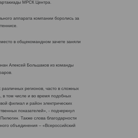
партакиады МРСК Центра.
льного аппарата компании боролись за
 теннисе.
 место в общекомандном зачете заняли
знан Алексей Большаков из команды
фаров.
 различных регионов, часто в сложных
, в том числе и во время подобных
свой филиал и район электрических
ственных показателей», - подчеркнул
Пилюгин. Также слова благодарности
нного объединения – «Всероссийский