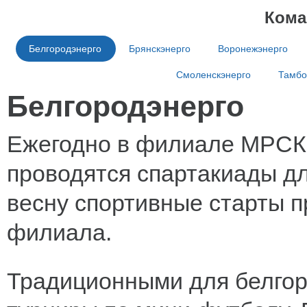
Кома
Белгородэнерго
Брянскэнерго
Воронежэнерго
Смоленскэнерго
Тамбо
Белгородэнерго
Ежегодно в филиале МРСК 
проводятся спартакиады д
весну спортивные старты п
филиала.
Традиционными для белгор