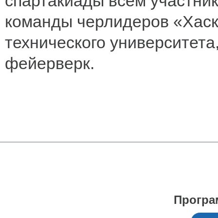
спартакиады всем участни
команды черлидеров «Хаск
технического университета
фейерверк.
Програ