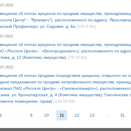
.07.2022
вещение об итогах аукциона по продаже имущества, принадлежащ
оссети Центр" - "Ярэнерго"), расположенного по адресу: Ярославск
асный Профинтерн, ул. Садовая, д. 6а
(133.9 Kb)
.07.2022
вещение об итогах аукциона по продаже имущества, принадлежа
О «Россети Центр» - «Белгородэнерго»), расположенного по адресу:
тема, д. 12 (Комплекс имущества)
(78.19 Kb)
.07.2022
вещение об итогах продажи посредством аукциона, открытого по с
дачи предложения по продаже непрофильного имущества, прина
илиал ПАО «Россети Центр» - «Смоленскэнерго»), расположенного 
зьма, ул. Кронштадтская, д. 4 (Комплекс имущества), Смоленская о
ежилое помещение, гараж)
(146.54 Kb)
1
...
9
10
11
12
13
...
31