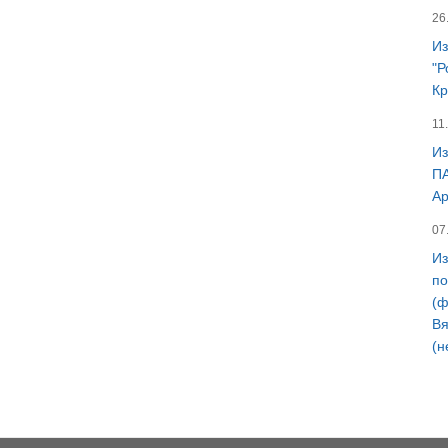
26
Из
"Р
Кр
11
Из
ПА
Ар
07
Из
по
(ф
Вя
(н