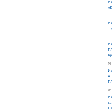
Из
«К
19
Из
– 
18
Из
ПА
Кр
09
Из
н.
ПА
05
Из
ко
ПА