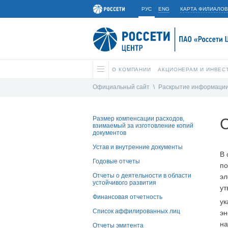
РУС
ENG
КАРТА ФИЛИАЛОВ
О КОМПАНИИ
АКЦИОНЕРАМ И ИНВЕС
Официальный сайт
\
Раскрытие информаци
Размер компенсации расходов,
С
взимаемый за изготовление копий
документов
Устав и внутренние документы
В 
Годовые отчеты
по
Отчеты о деятельности в области
эл
устойчивого развития
ут
Финансовая отчетность
ук
Список аффилированных лиц
эн
на
Отчеты эмитента