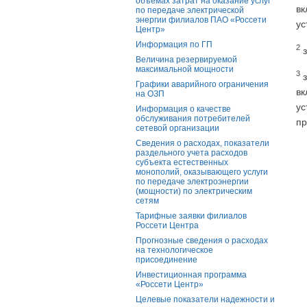
объемах затрат на оказание услуг
вк
по передаче электрической
энергии филиалов ПАО «Россети
ус
Центр»
Информация по ГП
2
з
Величина резервируемой
максимальной мощности
3
з
Графики аварийного ограничения
вк
на ОЗП
ус
Информация о качестве
обслуживания потребителей
пр
сетевой организации
Сведения о расходах, показатели
раздельного учета расходов
субъекта естественных
монополий, оказывающего услуги
по передаче электроэнергии
(мощности) по электрическим
сетям
Тарифные заявки филиалов
Россети Центра
Прогнозные сведения о расходах
на технологическое
присоединение
Инвестиционная программа
«Россети Центр»
Целевые показатели надежности и