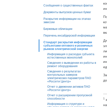
ко
Сообщения о существенных фактах
ин
Документы выпусков ценных бумаг
По
Раскрытие информации на этапах
ко
эмиссии
ма
Биржевые облигации
вк
Перечень инсайдерской информации
Дл
Стандарт раскрытия информации
эл
субъектами оптового и розничных
рынков электрической энергии
ли
Информация о расходах субъекта
ин
естественных монополий
ин
Сведения о выведении из работы в
ремонт оборудования
ид
Сведения о результатах
За
контрольных замеров
электрических параметров ПАО
до
«Россети Центр»
Отчет о движении активов ПАО
«Россети Центр»
Отчет о расширении пропускной
1
способности
з
Информация о структуре и
на