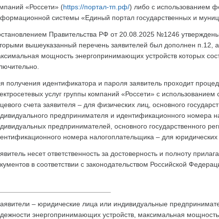
мпаний «Россети» (
https://портал-тп.рф/
) либо с использованием 
формационной системы «Единый портал государственных и муници
становлением Правительства РФ от 20.08.2025 №1246 утверждены 
торыми вышеуказанный перечень заявителей был дополнен п.12, а
ксимальная мощность энергопринимающих устройств которых соста
лючительно.
я получения идентификатора и пароля заявитель проходит процед
ектросетевых услуг группы компаний «Россети» с использованием
цевого счета заявителя – для физических лиц, основного государс
дивидуального предпринимателя и идентификационного номера н
дивидуальных предпринимателей, основного государственного рег
ентификационного номера налогоплательщика – для юридических 
явитель несет ответственность за достоверность и полноту прилаг
кументов в соответствии с законодательством Российской Федерац
аявители – юридические лица или индивидуальные предпринимател
дежности энергопринимающих устройств, максимальная мощность 