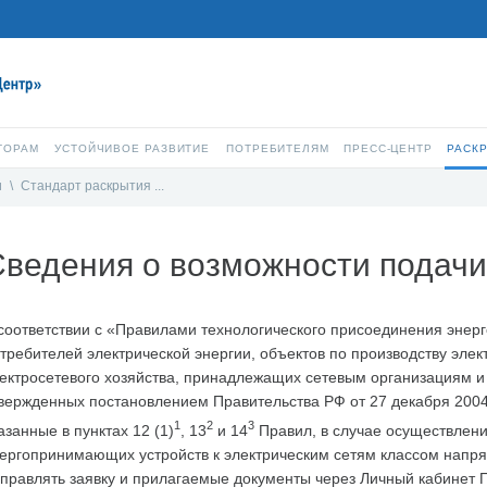
ТОРАМ
УСТОЙЧИВОЕ РАЗВИТИЕ
ПОТРЕБИТЕЛЯМ
ПРЕСС-ЦЕНТР
РАСК
и
\
Стандарт раскрытия ...
ведения о возможности подачи
соответствии с «Правилами технологического присоединения эне
требителей электрической энергии, объектов по производству элект
ектросетевого хозяйства, принадлежащих сетевым организациям и
вержденных постановлением Правительства РФ от 27 декабря 2004 г
1
2
3
азанные в пунктах 12 (1)
, 13
и 14
Правил, в случае осуществлени
ергопринимающих устройств к электрическим сетям классом напря
правлять заявку и прилагаемые документы через Личный кабинет П