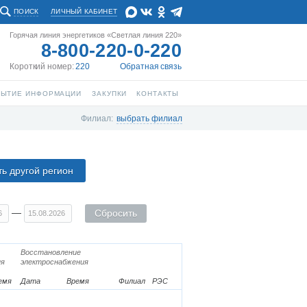
ПОИСК
ЛИЧНЫЙ КАБИНЕТ
Горячая линия энергетиков «Светлая линия 220»
8-800-220-0-220
Короткий номер:
220
Обратная связь
РЫТИЕ ИНФОРМАЦИИ
ЗАКУПКИ
КОНТАКТЫ
Филиал:
выбрать филиал
ь другой регион
—
Сбросить
Восстановление
ия
электроснабжения
емя
Дата
Время
Филиал
РЭС