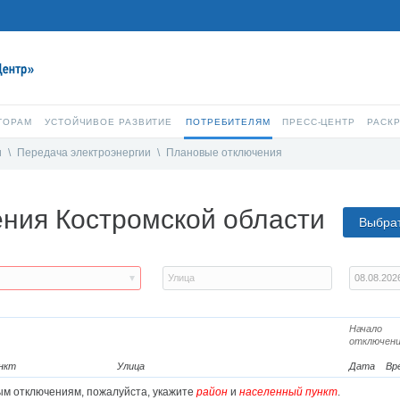
ТОРАМ
УСТОЙЧИВОЕ РАЗВИТИЕ
ПОТРЕБИТЕЛЯМ
ПРЕСС-ЦЕНТР
РАСК
и
\
Передача электроэнергии
\
Плановые отключения
ния Костромской области
Выбрат
Начало
отключен
нкт
Улица
Дата
Вр
м отключениям, пожалуйста, укажите
район
и
населенный пункт
.