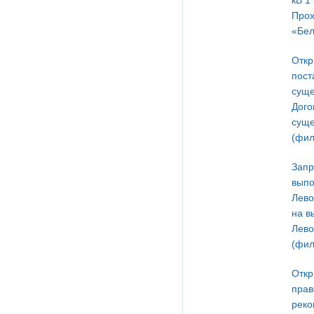
кВ 1
Прох
«Бел
Откр
пост
суще
Дого
суще
(фил
Запр
выпо
Лево
на в
Лево
(фил
Откр
прав
реко