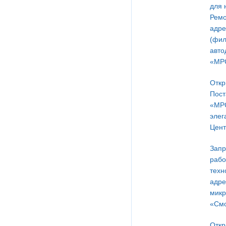
для 
Ремо
адре
(фил
авто
«МРС
Откр
Пост
«МРС
элег
Цент
Запр
рабо
техн
адре
микр
«Смо
Откр