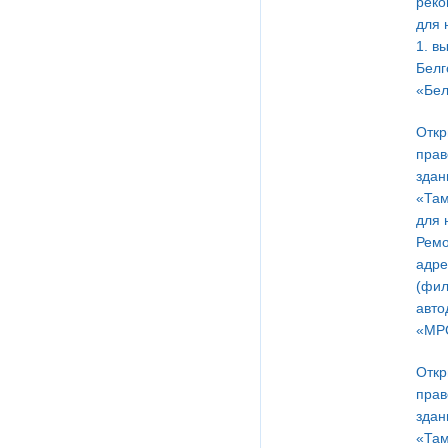
реко
для 
1. в
Белг
«Бел
Откр
прав
здан
«Там
для 
Ремо
адре
(фил
авто
«МРС
Откр
прав
здан
«Там