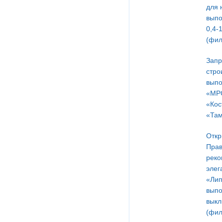
для 
выпо
0,4-
(фил
Запр
стро
выпо
«МРС
«Кос
«Там
Откр
Прав
реко
элег
«Лип
выпо
выкл
(фил