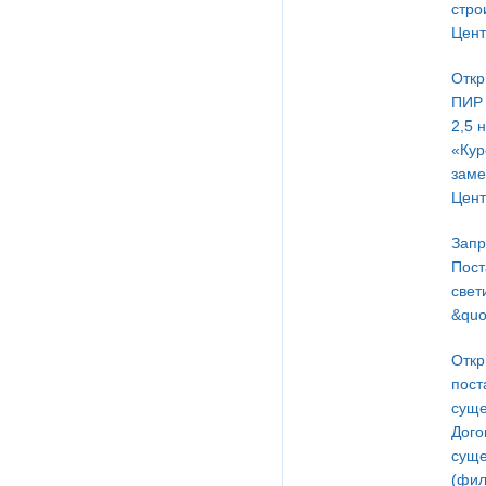
стро
Цент
Откр
ПИР 
2,5 
«Кур
заме
Цент
Запр
Пост
свет
&quo
Откр
пост
суще
Дого
суще
(фил