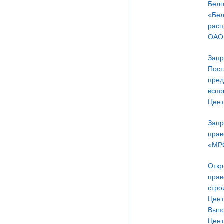
Белг
«Бел
расп
ОАО 
Запр
Пост
пред
вспо
Цент
Запр
прав
«МРС
Откр
прав
стро
Цент
Выпо
Цент