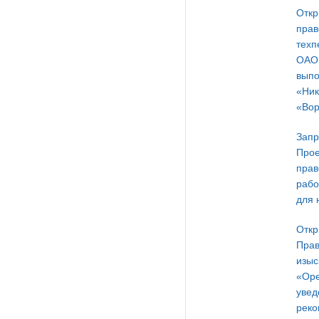
Откр
прав
техп
ОАО 
выпо
«Ник
«Вор
Запр
Прое
прав
рабо
для 
Откр
Прав
изыс
«Оре
увед
реко