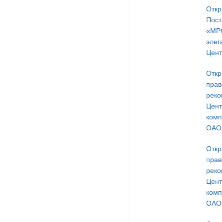
Откр
Пост
«МРС
элег
Цент
Откр
прав
реко
Цент
комп
ОАО 
Откр
прав
реко
Цент
комп
ОАО 