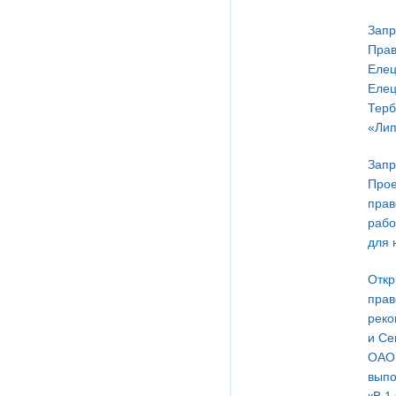
Запр
Прав
Елец
Елец
Терб
«Лип
Запр
Прое
прав
рабо
для 
Откр
прав
реко
и Се
ОАО 
выпо