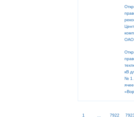
Откр
прав
реко
Цент
комп
ОАО 
Откр
прав
техп
кВ д
№ 1.
ячее
«Вор
1
...
7922
792