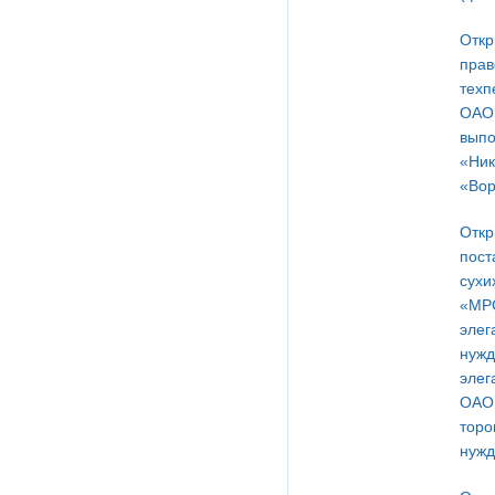
Откр
прав
техп
ОАО 
выпо
«Ник
«Вор
Откр
пост
сухи
«МРС
элег
нужд
элег
ОАО 
торо
нужд