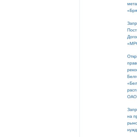
мета
«Бря
Запр
Пост
Дого
«МРС
Откр
прав
реко
Белг
«Бел
расп
ОАО 
Запр
на п
рыно
нужд