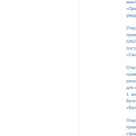
выкл
«Оре
увед
Откр
прав
ОАО 
пост
«Смо
Откр
прав
реко
для 
1. в
Белг
«Бел
Откр
прав
стро