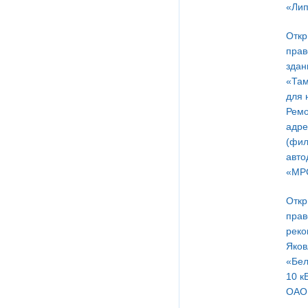
«Лип
Откр
прав
здан
«Там
для 
Ремо
адре
(фил
авто
«МРС
Откр
прав
реко
Яков
«Бел
10 к
ОАО 