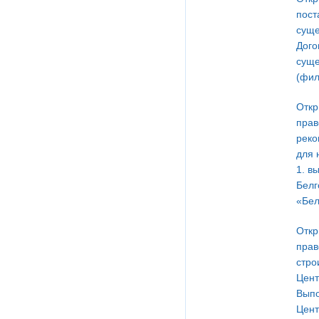
пост
суще
Дого
суще
(фил
Откр
прав
реко
для 
1. в
Белг
«Бел
Откр
прав
стро
Цент
Выпо
Цент