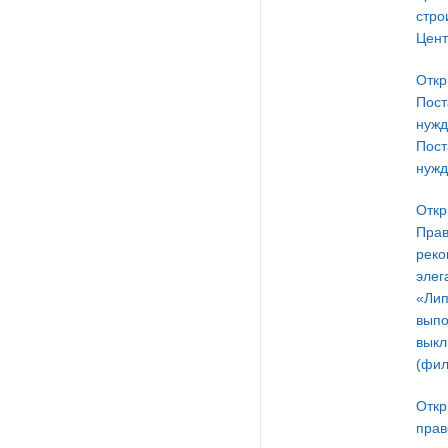
стро
Цент
Откр
Пост
нужд
Пост
нужд
Откр
Прав
реко
элег
«Лип
выпо
выкл
(фил
Откр
прав