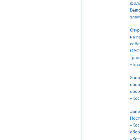
фили
Выпо
элек
Откр
на п
собс
ОАО 
тран
«Бра
Запр
обор
обор
«Кос
Запр
Пост
«Кос
обор
«Кос