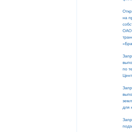
Откр
на п
собс
ОАО 
тран
«Бра
Запр
выпо
по т
Цент
Запр
выпо
земл
для 
Запр
подз