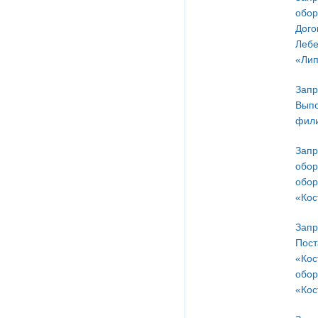
обор
Дого
Лебе
«Лип
Запр
Выпо
фили
Запр
обор
обор
«Кос
Запр
Пост
«Кос
обор
«Кос