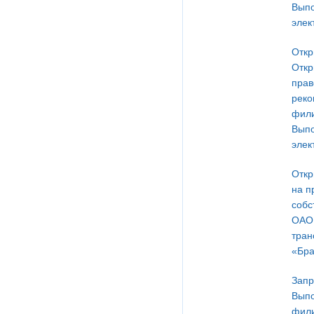
Выпо
элек
Откр
Откр
прав
реко
фили
Выпо
элек
Откр
на п
собс
ОАО 
тран
«Бра
Запр
Выпо
фили