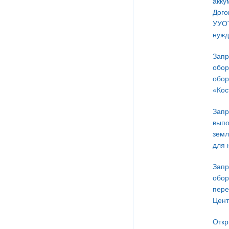
акку
Дого
УУОТ
нужд
Запр
обор
обор
«Кос
Запр
выпо
земл
для 
Запр
обор
пере
Цент
Откр