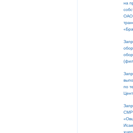
на п
собс
ОАО 
тран
«Бра
Запр
обор
обор
(фил
Запр
выпо
по т
Цент
Запр
СМР 
«Овц
Исае
хцеп