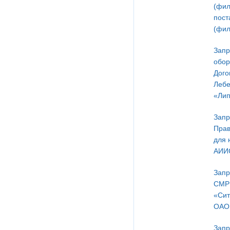
(фил
пост
(фил
Запр
обор
Дого
Лебе
«Лип
Запр
Прав
для 
АИИ
Запр
СМР 
«Сит
ОАО 
Запр