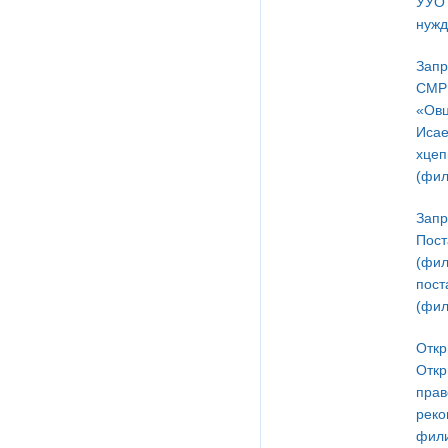
УУОТ
нужд
Запр
СМР 
«Овц
Исае
хцеп
(фил
Запр
Пост
(фил
пост
(фил
Откр
Откр
прав
реко
фили