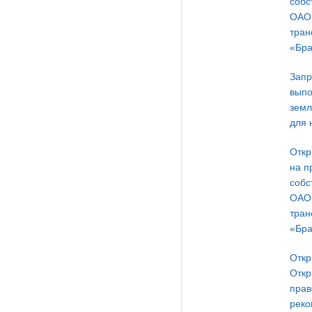
собс
ОАО 
тран
«Бра
Запр
выпо
земл
для 
Откр
на п
собс
ОАО 
тран
«Бра
Откр
Откр
прав
реко