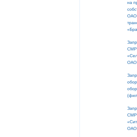
на п
собс
ОАО 
тран
«Бра
Запр
СМР 
«Сел
ОАО 
Запр
обор
обор
(фил
Запр
СМР 
«Сит
ОАО 