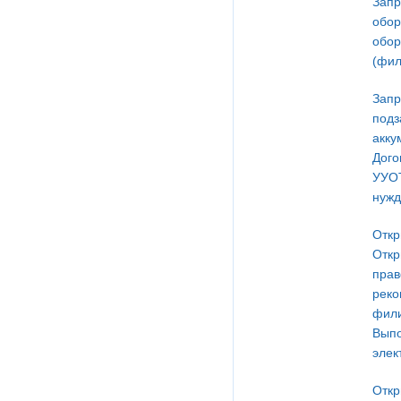
Запр
обор
обор
(фил
Запр
подз
акку
Дого
УУОТ
нужд
Откр
Откр
прав
реко
фили
Выпо
элек
Откр