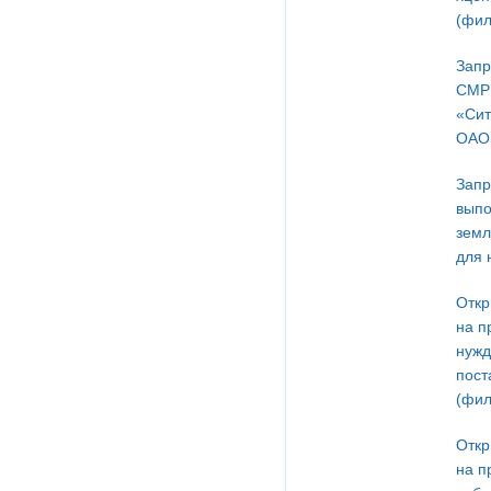
(фил
Запр
СМР 
«Сит
ОАО 
Запр
выпо
земл
для 
Откр
на п
нужд
пост
(фил
Откр
на п