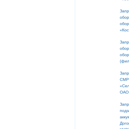
Запр
обор
обор
«Кос
Запр
обор
обор
(фил
Запр
СМР 
«Сел
ОАО 
Запр
подз
акку
Дого