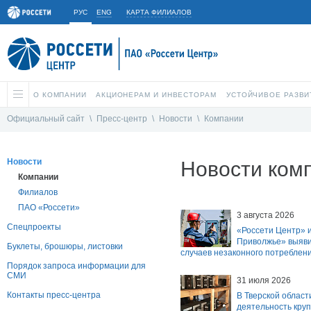
РУС
ENG
КАРТА ФИЛИАЛОВ
О КОМПАНИИ
АКЦИОНЕРАМ И ИНВЕСТОРАМ
УСТОЙЧИВОЕ РАЗВИ
Официальный сайт
\
Пресс-центр
\
Новости
\
Компании
Новости
Новости ком
Компании
Филиалов
ПАО «Россети»
3 августа 2026
Спецпроекты
«Россети Центр» и
Приволжье» выяви
Буклеты, брошюры, листовки
случаев незаконного потреблен
Порядок запроса информации для
СМИ
31 июля 2026
Контакты пресс-центра
В Тверской област
деятельность кру