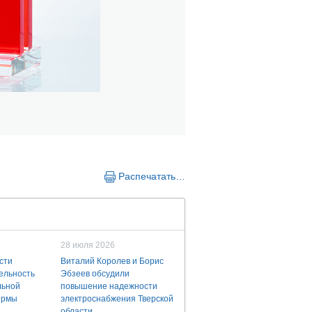
Распечатать…
28 июля 2026
сти
Виталий Королев и Борис
ельность
Эбзеев обсудили
льной
повышение надежности
ермы
электроснабжения Тверской
области