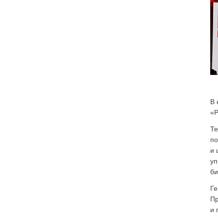
В 
«Р
Те
по
и 
уп
би
Ге
Пр
и 