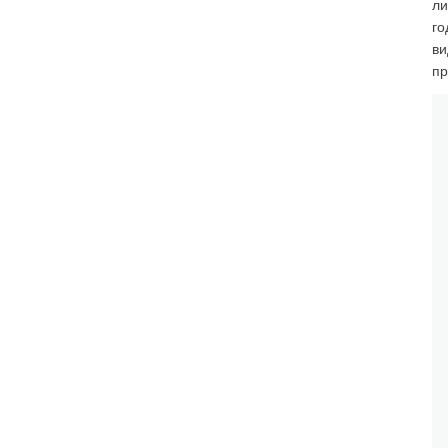
ли
го
ви
пр