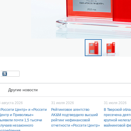
Другие новости
3 августа 2026
31 июля 2026
31 июля 2026
«Россети Центр» и «Россети
Рейтинговое агентство
В Тверской обла
Центр и Приволжье»
AK&M подтвердило высший
пресечена деят
выявили почти 1,5 тысячи
рейтинг нефинансовой
крупной нелега
случаев незаконного
отчетности «Россети Центр»
майнинговой ф
потребления