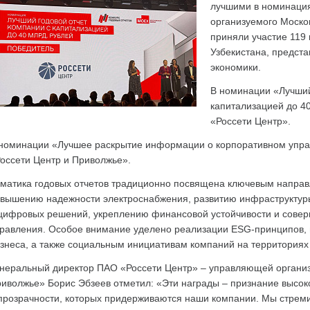
лучшими в номинация
организуемого Москов
приняли участие 119 
Узбекистана, предст
экономики.
В номинации «Лучший
капитализацией до 4
«Россети Центр».
номинации «Лучшее раскрытие информации о корпоративном упра
оссети Центр и Приволжье».
матика годовых отчетов традиционно посвящена ключевым направ
вышению надежности электроснабжения, развитию инфраструктур
цифровых решений, укреплению финансовой устойчивости и сове
равления. Особое внимание уделено реализации ESG-принципов, 
знеса, а также социальным инициативам компаний на территориях 
неральный директор ПАО «Россети Центр» – управляющей органи
иволжье» Борис Эбзеев отметил: «Эти награды – признание высок
прозрачности, которых придерживаются наши компании. Мы стреми