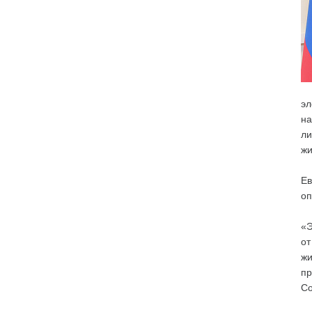
эл
на
ли
жи
Ев
оп
«Э
от
жи
пр
Со