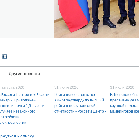
Другие новости
3 августа 2026
31 июля 2026
31 июля 2026
«Россети Центр» и «Россети
Рейтинговое агентство
В Тверской обла
Центр и Приволжье»
AK&M подтвердило высший
пресечена деят
выявили почти 1,5 тысячи
рейтинг нефинансовой
крупной нелега
случаев незаконного
отчетности «Россети Центр»
майнинговой ф
потребления
электроэнергии
рнуться к списку