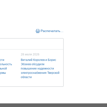
Распечатать…
28 июля 2026
сти
Виталий Королев и Борис
ельность
Эбзеев обсудили
льной
повышение надежности
ермы
электроснабжения Тверской
области