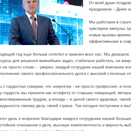
От всей души поздр
праздником – Днём э
Мы работаем в страте
чувствуем импульс п
новые вызовы времен
эффективными в сов
одящий год еще больше сплотил и закалил всех нас. Мы доказали
сурсы для решения важнейших задач, стабильно работать, не взир
о не просто слова – уверен, каждый сотрудник нашей компании ис
полнению своего профессионального долга с высокой степенью от
 с гордостью говорим, что энергетик - не просто профессия, а поч
у гордость мы приняли как эстафету от старших товарищей, ветер
моотверженным трудом, а иногда – и ценой своего здоровья, свое
еданность своему делу, своей стране. Так сегодня поступаем и мы!
этот день я искренне благодарю каждого сотрудника нашей большой
стойное отношение к делу, высокую компетентность и верность в