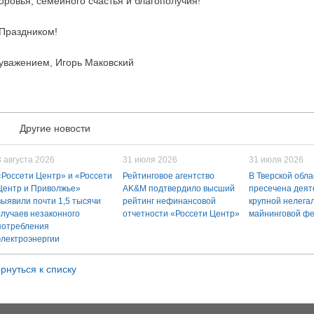
оровья, семейного счастья и благополучия!
Праздником!
уважением, Игорь Маковский
Другие новости
3 августа 2026
31 июля 2026
31 июля 2026
«Россети Центр» и «Россети
Рейтинговое агентство
В Тверской обла
Центр и Приволжье»
AK&M подтвердило высший
пресечена деят
выявили почти 1,5 тысячи
рейтинг нефинансовой
крупной нелега
случаев незаконного
отчетности «Россети Центр»
майнинговой ф
потребления
электроэнергии
рнуться к списку