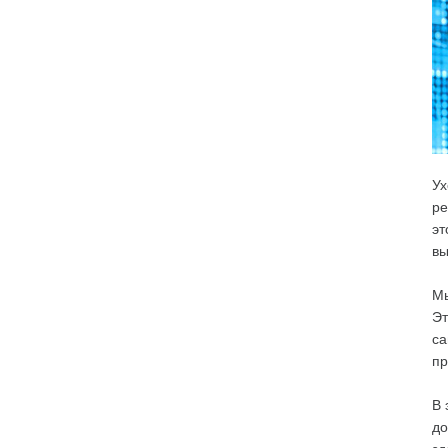
Ух
ре
эт
вы
Мы
Эт
са
пр
В 
до