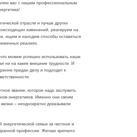
авляю вас с нашим профессиональным
нергетика!
гической отрасли и лучше других
роисходящих изменений, реагируем на
и, ищем и находим способы оставаться
ременных реалиях.
, что можем успешно использовать наши
ая ни на какие внешние трудности. И
кренне предан делу и подходит к
ветственности.
етное звание, которое надо заслужить.
анов-энергетиков. Именно они своим
й жизни – неоднократно доказывали
 энергетической семьи за честное и
ыбранной профессии. Желаю крепкого