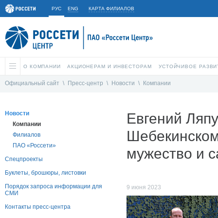
РУС
ENG
КАРТА ФИЛИАЛОВ
О КОМПАНИИ
АКЦИОНЕРАМ И ИНВЕСТОРАМ
УСТОЙЧИВОЕ РАЗВИ
Официальный сайт
\
Пресс-центр
\
Новости
\
Компании
Новости
Евгений Ляпу
Компании
Шебекинском
Филиалов
ПАО «Россети»
мужество и 
Спецпроекты
Буклеты, брошюры, листовки
Порядок запроса информации для
9 июня 2023
СМИ
Контакты пресс-центра