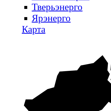
Тверьэнерго
Ярэнерго
Карта