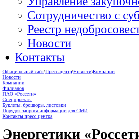
Управление закупочн
Сотрудничество с с
Реестр недобросовес
Новости
Контакты
Официальный сайт
\
Пресс-центр
\
Новости
\
Компании
Новости
Компании
Филиалов
ПАО «Россети»
Спецпроекты
Буклеты, брошюры, листовки
Порядок запроса информации для СМИ
Контакты пресс-центра
Энергетики «Россет