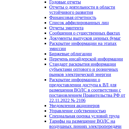
Годовые отчеты
Отчеты о деятельности в области
устойчивого развития
Финансовая отчетность
Список аффилированных лиц
Отчеты эмитента
Сообщения о существенных фактах
Документы выпусков ценных бумаг
Раскрытие информации на этапах
эмиссии
Биржевые облигации
Перечень инсайдерской информации
Стандарт раскрытия информации
субъектами оптового и розничных
рынков электрической энергии
Раскрытие информации о
предоставлении доступа к ВЛ для
размещения ВОЛС в соответствии с
постановлением Правительства РФ от
22.11.2022 № 2106
Уведомления акционеров
Управление собственностью
Специальная оценка условий труда
Тарифы на размещение ВОЛС на
воздушных линиях электропередачи