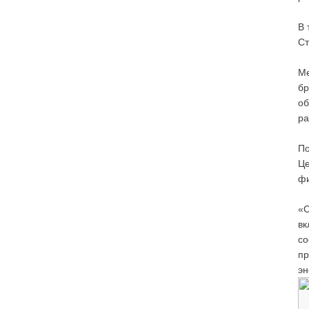
В 
Ст
Ме
бр
об
ра
По
Це
фи
«С
вк
со
пр
эн