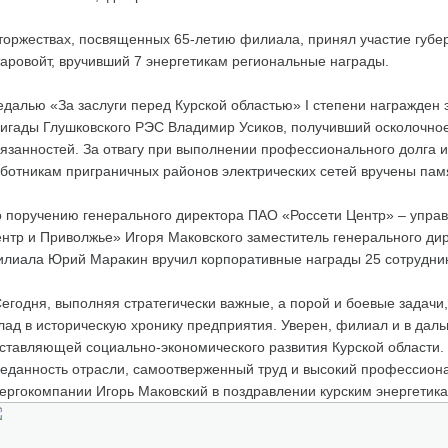
торжествах, посвященных 65-летию филиала, принял участие губе
аровойт, вручивший 7 энергетикам региональные награды.
далью «За заслуги перед Курской областью» I степени награжден
игады Глушковского РЭС Владимир Усиков, получивший осколочно
язанностей. За отвагу при выполнении профессионального долга 
ботникам приграничных районов электрических сетей вручены пам
 поручению генерального директора ПАО «Россети Центр» – упр
нтр и Приволжье» Игоря Маковского заместитель генерального дир
лиала Юрий Маракин вручил корпоративные награды 25 сотрудник
егодня, выполняя стратегически важные, а порой и боевые задачи,
лад в историческую хронику предприятия. Уверен, филиал и в да
ставляющей социально-экономического развития Курской области.
еданность отрасли, самоотверженный труд и высокий профессиона
ергокомпании Игорь Маковский в поздравлении курским энергетика