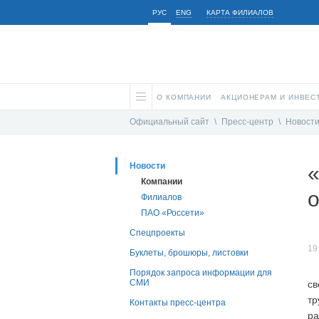
РУС
ENG
КАРТА ФИЛИАЛОВ
О КОМПАНИИ
АКЦИОНЕРАМ И ИНВЕС
Официальный сайт
\
Пресс-центр
\
Новост
Новости
«
Компании
Филиалов
ПАО «Россети»
Спецпроекты
19
Буклеты, брошюры, листовки
Порядок запроса информации для
СМИ
св
тр
Контакты пресс-центра
ра