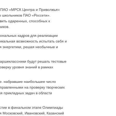
и ПАО «МРСК Центра и Приволжья»
ы школьников ПАО «Россети».
вить одаренных, способных к
иков.
иональных кадров для реализации
никальная возможность испытать себя и
я энергетики, решая необычные и
таршеклассники будут решать тестовые
оверку уровня знаний в рамках
.е. набравшие наибольшее число
направленными на проверку творческих
я прикладных задач в области
астие в финальном этапе Олимпиады
я Московский, Ивановский, Казанский