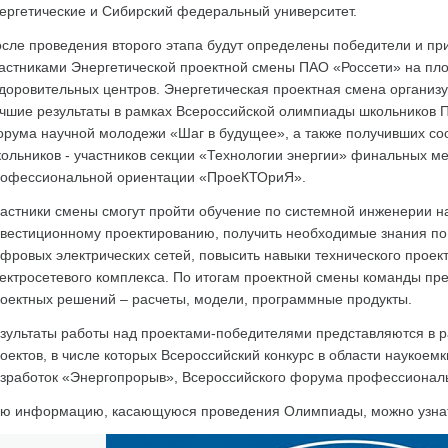
ергетические и Сибирский федеральный университет.
сле проведения второго этапа будут определены победители и пр
астниками Энергетической проектной смены ПАО «Россети» на пло
доровительных центров. Энергетическая проектная смена организу
чшие результаты в рамках Всероссийской олимпиады школьников 
рума научной молодежи «Шаг в будущее», а также получивших с
ольников - участников секции «Технологии энергии» финальных 
офессиональной ориентации «ПроеКТОриЯ».
астники смены смогут пройти обучение по системной инженерии на
вестиционному проектированию, получить необходимые знания по 
фровых электрических сетей, повысить навыки технического проек
ектросетевого комплекса. По итогам проектной смены команды п
оектных решений – расчеты, модели, программные продукты.
зультаты работы над проектами-победителями представляются в 
оектов, в числе которых Всероссийский конкурс в области наукоем
зработок «Энергопрорыв», Всероссийского форума профессиона
ю информацию, касающуюся проведения Олимпиады, можно узн