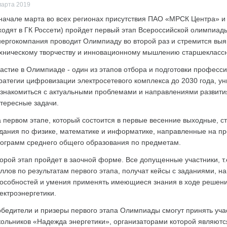
марта 2019
начале марта во всех регионах присутствия ПАО «МРСК Центра» 
ходят в ГК Россети) пройдет первый этап Всероссийской олимпиад
ергокомпания проводит Олимпиаду во второй раз и стремится выя
хническому творчеству и инновационному мышлению старшеклассн
астие в Олимпиаде - один из этапов отбора и подготовки професс
ратегии цифровизации электросетевого комплекса до 2030 года, у
знакомиться с актуальными проблемами и направлениями развити
тересные задачи.
 первом этапе, который состоится в первые весенние выходные, с
дания по физике, математике и информатике, направленные на пр
ограмм среднего общего образования по предметам.
орой этап пройдет в заочной форме. Все допущенные участники, т
ллов по результатам первого этапа, получат кейсы с заданиями, 
особностей и умения применять имеющиеся знания в ходе решени
ектроэнергетики.
бедители и призеры первого этапа Олимпиады смогут принять уч
ольников «Надежда энергетики», организаторами которой являютс