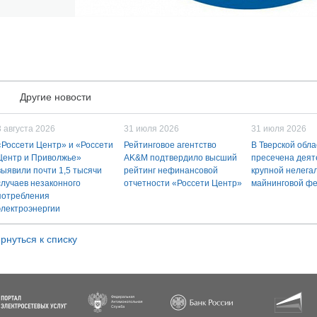
Другие новости
3 августа 2026
31 июля 2026
31 июля 2026
«Россети Центр» и «Россети
Рейтинговое агентство
В Тверской обла
Центр и Приволжье»
AK&M подтвердило высший
пресечена деят
выявили почти 1,5 тысячи
рейтинг нефинансовой
крупной нелега
случаев незаконного
отчетности «Россети Центр»
майнинговой ф
потребления
электроэнергии
рнуться к списку