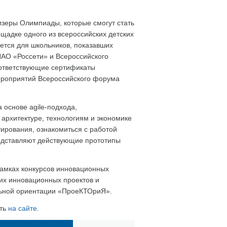
изеры Олимпиады, которые смогут стать
щадке одного из всероссийских детских
ется для школьников, показавших
ПАО «Россети» и Всероссийского
оответствующие сертификаты
мероприятий Всероссийского форума
 основе agile-подхода,
архитектуре, технологиям и экономике
тирования, ознакомиться с работой
редставляют действующие прототипы
рамках конкурсов инновационных
ких инновационных проектов и
льной ориентации «ПроеКТОриЯ».
ать
на сайте
.