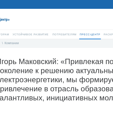
ТОРАМ
УСТОЙЧИВОЕ РАЗВИТИЕ
ПОТРЕБИТЕЛЯМ
ПРЕСС-ЦЕНТР
РАСК
и
\
Компании
Игорь Маковский: «Привлекая 
поколение к решению актуальн
лектроэнергетики, мы формиру
ривлечение в отрасль образов
талантливых, инициативных мо