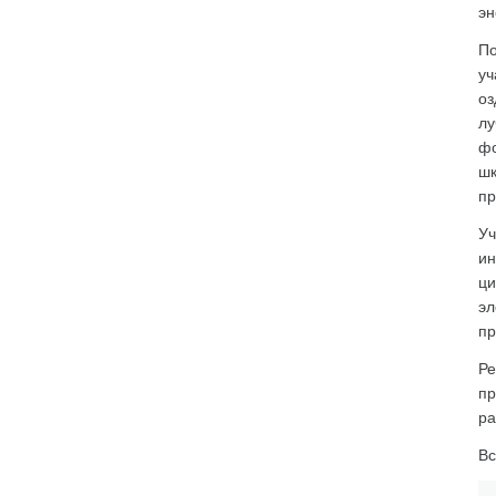
эн
По
уч
оз
лу
фо
шк
пр
Уч
ин
ци
эл
пр
Ре
пр
ра
Вс