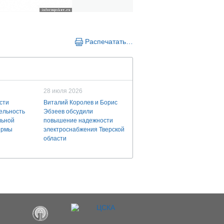
Распечатать…
28 июля 2026
сти
Виталий Королев и Борис
ельность
Эбзеев обсудили
льной
повышение надежности
ермы
электроснабжения Тверской
области