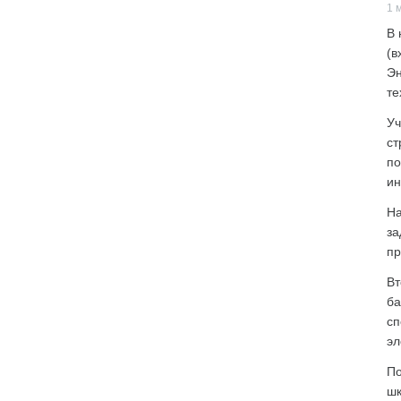
1 
В 
(в
Эн
те
Уч
ст
по
ин
На
за
пр
Вт
ба
сп
эл
По
шк