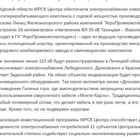
Курской области МРСК Центра обеспечила электроснабжение новог
соперерабатывающего комплекса с годовой мощностью производств
селке Линец Железногорского района компанией "АгроПромкомплект
строили 16-километровое ответвление ВЛ-35 кВ Троицкая – Воропа
ходит в ГК "АгроПромкомплектация») – один из ведущих производи
есь полноценный кластер, ориентированный на производство мяса,
редового комбикормового завода и свиноводческих комплексов.
е значимые линии 110 кВ будут реконструированы в Липецкой обл
еспечивает электроснабжение Лебедянского, Данковского и Красни
тает Задонский район. На обоих объектах модернизация будет пр
новационного оборудования. Так около километра линии «Донская»
поведнике Галичья гора, где законодательством запрещены масшт
использованием сверхлегкого кабеля «Монте-Карло». Традиционны
обый полимерный сплав, что делает кабель в три раза легче, а его
ше. Кроме того, он не подвержен коррозии.
ализация инвестиционной программы МРСК Центра способствует 
дежности электроснабжения потребителей 11 субъектов Центрально
ачительной степени содействует социально-экономическому развит