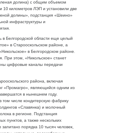
Зеленая долина) с общим объемом
ли 10 километров ЛЭП и установили две
леной долины», подстанция «Шеино»
льной инфраструктуры и
ятия.
ь в Белгородской области еще целый
атое» в Старооскольском районе, а
«Никольское» в Белгородском районе.
. При этом, «Никольское» станет
нены цифровые каналы передачи
арооскольского района, включая
инг «Промагро», являющийся одним из
завершатся в нынешнем году.
в том числе кондитерскую фабрику
холдингов «Славянка) и молочный
олока в регионе. Подстанция
х пунктов, а также нескольких
 запитано порядка 10 тысяч человек,