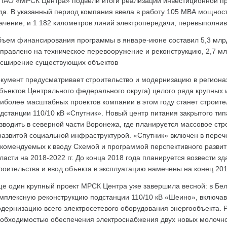
ПАО «МРСК Центра» подвели итоги реализации инвестиционной пр
да. В указанный период компания ввела в работу 105 МВА мощнос
ачение, и 1 182 километров линий электропередачи, перевыполнив
ъем финансирования программы в январе-июне составил 5,3 млрд
правлено на техническое перевооружение и реконструкцию, 2,7 мл
сширение существующих объектов
кумент предусматривает строительство и модернизацию в региона
бъектов Центрального федерального округа) целого ряда крупных 
иболее масштабных проектов компании в этом году станет строите
дстанции 110/10 кВ «Спутник». Новый центр питания закрытого ти
зводить в северной части Воронежа, где планируется массовое ст
развитой социальной инфраструктурой. «Спутник» включен в переч
комендуемых к вводу Схемой и программой перспективного развит
ласти на 2018-2022 гг. До конца 2018 года планируется возвести 
роительства и ввод объекта в эксплуатацию намечены на конец 201
е один крупный проект МРСК Центра уже завершила весной: в Бел
мплексную реконструкцию подстанции 110/10 кВ «Шеино», включа
дернизацию всего электросетевого оборудования энергообъекта. 
обходимостью обеспечения электроснабжения двух новых молочн