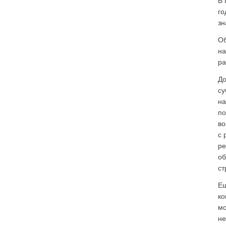
В 
го
зн
Об
на
ра
До
су
на
по
во
с 
ре
об
ст
Ещ
ко
мо
не