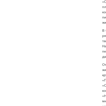
«С
пл
ко
пи
жи
В 
ря
та
На
пе
да
От
жи
кр
«П
«С
ко
«Н
ми