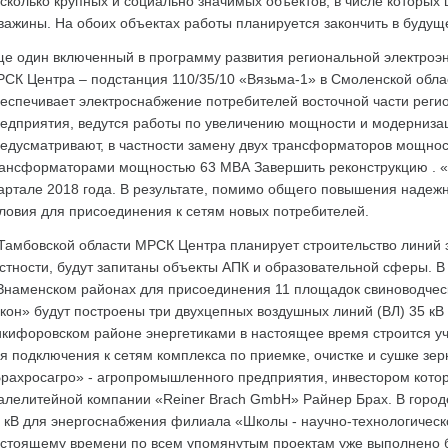
сколько крупных и социально значимых объектов, в числе которых
важины. На обоих объектах работы планируется закончить в будущ
е один включенный в программу развития региональной электроэ
СК Центра – подстанция 110/35/10 «Вязьма-1» в Смоленской облас
еспечивает электроснабжение потребителей восточной части рег
едприятия, ведутся работы по увеличению мощности и модерниза
едусматривают, в частности замену двух трансформаторов мощно
ансформаторами мощностью 63 МВА Завершить реконструкцию . «
артале 2018 года. В результате, помимо общего повышения надеж
ловия для присоединения к сетям новых потребителей.
Тамбовской области МРСК Центра планирует строительство линий э
стности, будут запитаны объекты АПК и образовательной сферы. 
Знаменском районах для присоединения 11 площадок свиноводче
кон» будут построены три двухцепных воздушных линий (ВЛ) 35 кВ
кифоровском районе энергетиками в настоящее время строится уч
я подключения к сетям комплекса по приемке, очистке и сушке зе
рахросагро» - агропромышленного предприятия, инвестором кото
алелитейной компании «Reiner Brach GmbH» Райнер Брах. В городе
 кВ для энергоснабжения филиала «Школы - научно-технологическо
стоящему времени по всем упомянутым проектам уже выполнено б