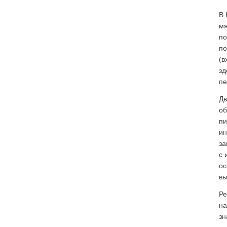
В 
мя
по
по
(в
зд
пе
Дв
об
пи
ин
за
с 
ос
вы
Ре
на
зн