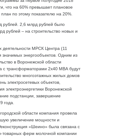
ограммы за первое полугодие 2018
ти, что на 60% превышает плановое
 план по этому показателю на 20%.
 рублей. 2,6 млрд рублей было
рд рублей – на строительство новых и
х деятельности МРСК Центра (11
и значимых энергообъектов. Одним из
льство в Воронежской области
па с трансформаторами 2х40 МВА будут
роительство многоэтажных жилых домов
ень электросетевых объектов,
ия электроэнергетики Воронежской
здание подстанции, завершение
9 года.
городской области компания провела
вшую увеличение мощности и
Реконструкция «Шеино» была связана с
о-товарных ферм молочной компании