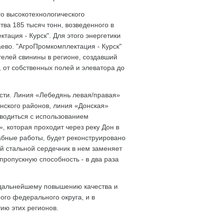
о высокотехнологического
а 185 тысяч тонн, возведенного в
ация - Курск". Для этого энергетики
ево. "АгроПромкомплектация - Курск"
телей свинины в регионе, создавший
 от собственных полей и элеватора до
асти. Линия «Лебедянь левая/правая»
нского районов, линия «Донская»
оводиться с использованием
, которая проходит через реку Дон в
абные работы, будет реконструировано
й стальной сердечник в нем заменяет
 пропускную способность - в два раза
дальнейшему повышению качества и
го федерального округа, и в
ию этих регионов.