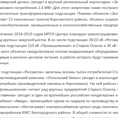
еверский донец» (входит в крупный региональный агрохолдинг «
анового потребления 2,4 МВт. Для этого энергетики также построи
мплектные трансформаторные подстанции. Помимо объектов «Зе
тает 13 населенных пунктов Корочанского района, объекты социа
знеобеспечения, промышленные и сельскохозяйственные предпри
течение 2018-2019 годов МРСК Центра планирует реконструироват
д крупных энергообъектов. В их числе подстанция 35/10 кВ «Рогов
кже подстанции 110 кВ «Промышленная» в Старом Осколе и 35 кВ 
 всех объектах предусмотрена полная модернизация оборудования
рвым в регионе центром питания, в работе которого будут приме
нных.
 подстанции «Роговатое» запитаны восемь тысяч потребителей Ст
вотноводческий комплекс «Оскольский бекон» (входит в агрохолд
упнейших производителей свинины в Черноземье). На ней работы 
ромышленная» питает ряд крупных предприятий Старого Оскола, 
лавянка» (входит в один из крупнейших российских кондитерских 
мбинат «Авида», являющийся одним из лидеров по производству м
икольское» обеспечивает электроснабжение целого ряда населенны
крорайонов ИЖС Белгородского района. В общей сложности от нее