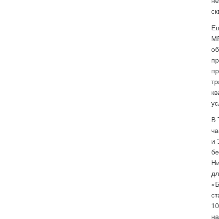
не
ск
Ещ
МР
об
пр
пр
тр
кв
ус
В 
ча
и 
бе
Ни
дл
«Б
ст
10
на