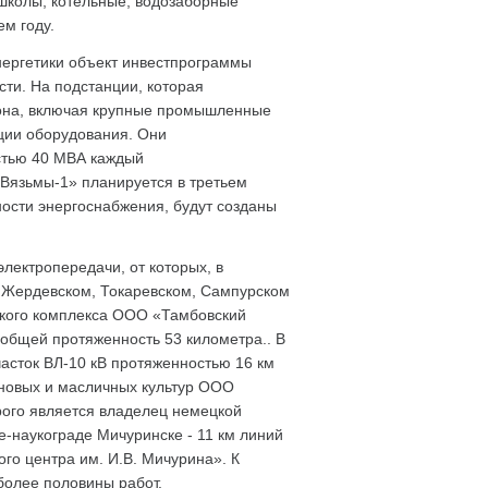
 школы, котельные, водозаборные
ем году.
нергетики объект инвестпрограммы
ти. На подстанции, которая
иона, включая крупные промышленные
ции оборудования. Они
стью 40 МВА каждый
Вязьмы-1» планируется в третьем
ности энергоснабжения, будут созданы
лектропередачи, от которых, в
В Жердевском, Токаревском, Сампурском
ского комплекса ООО «Тамбовский
 общей протяженность 53 километра.. В
асток ВЛ-10 кВ протяженностью 16 км
рновых и масличных культур ООО
рого является владелец немецкой
-наукограде Мичуринске - 11 км линий
го центра им. И.В. Мичурина». К
олее половины работ.