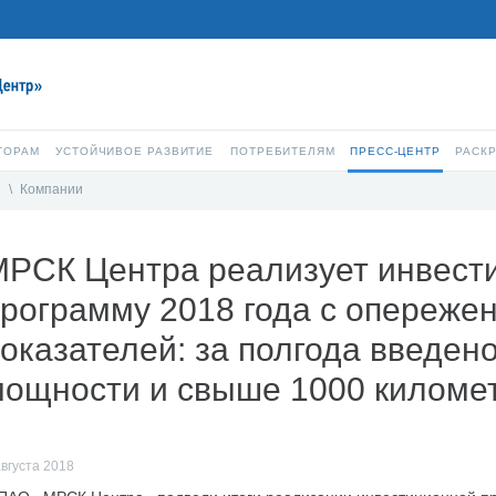
ТОРАМ
УСТОЙЧИВОЕ РАЗВИТИЕ
ПОТРЕБИТЕЛЯМ
ПРЕСС-ЦЕНТР
РАСК
и
\
Компании
МРСК Центра реализует инвест
рограмму 2018 года с опереже
оказателей: за полгода введен
мощности и свыше 1000 киломе
августа 2018