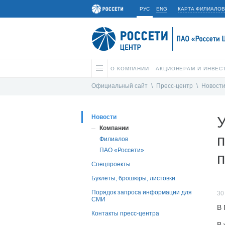
РУС
ENG
КАРТА ФИЛИАЛОВ
О КОМПАНИИ
АКЦИОНЕРАМ И ИНВЕС
Официальный сайт
\
Пресс-центр
\
Новост
Новости
Компании
п
Филиалов
ПАО «Россети»
п
Спецпроекты
Буклеты, брошюры, листовки
Порядок запроса информации для
30
СМИ
В 
Контакты пресс-центра
В 