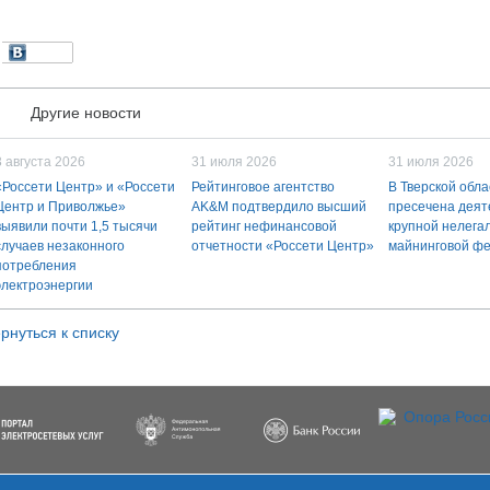
Другие новости
3 августа 2026
31 июля 2026
31 июля 2026
«Россети Центр» и «Россети
Рейтинговое агентство
В Тверской обла
Центр и Приволжье»
AK&M подтвердило высший
пресечена деят
выявили почти 1,5 тысячи
рейтинг нефинансовой
крупной нелега
случаев незаконного
отчетности «Россети Центр»
майнинговой ф
потребления
электроэнергии
рнуться к списку