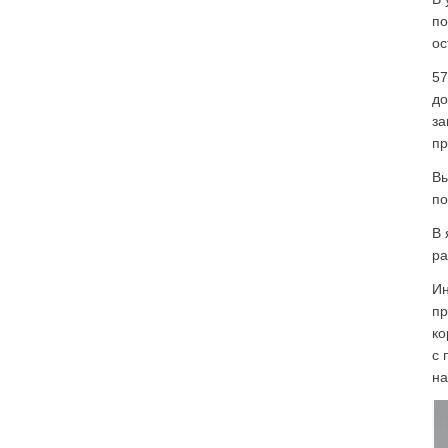
по
ос
57
до
за
пр
Вы
по
В 
ра
Ин
пр
ко
с 
на