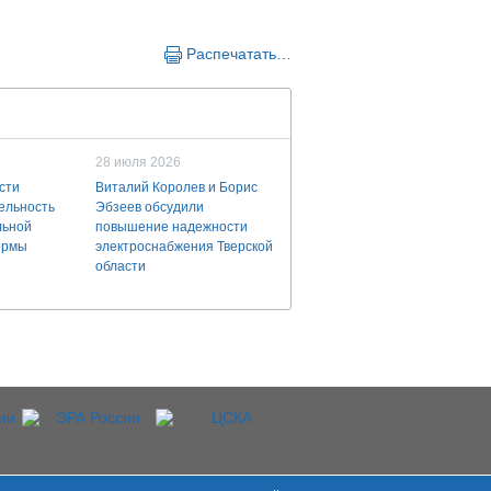
Распечатать…
28 июля 2026
сти
Виталий Королев и Борис
ельность
Эбзеев обсудили
льной
повышение надежности
ермы
электроснабжения Тверской
области