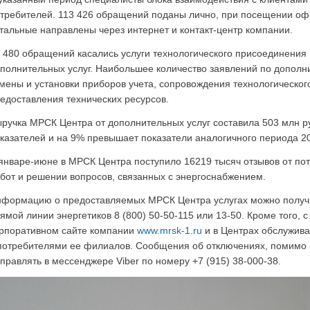
требителей. 113 426 обращений поданы лично, при посещении оф
тальные направлены через интернет и контакт-центр компании.
 480 обращений касались услуги технологического присоединения 
полнительных услуг. Наибольшее количество заявлений по дополн
мены и установки приборов учета, сопровождения технологическог
едоставления технических ресурсов.
ручка МРСК Центра от дополнительных услуг составила 503 млн р
казателей и на 9% превышает показатели аналогичного периода 20
январе-июне в МРСК Центра поступило 16219 тысяч отзывов от по
бот и решении вопросов, связанных с энергоснабжением.
формацию о предоставляемых МРСК Центра услугах можно получи
ямой линии энергетиков 8 (800) 50-50-115 или 13-50. Кроме того, 
рпоративном сайте компании
www.mrsk-1.ru
и в Центрах обслужива
потребителями ее филиалов. Сообщения об отключениях, помимо
правлять в мессенджере Viber по номеру +7 (915) 38-000-38.