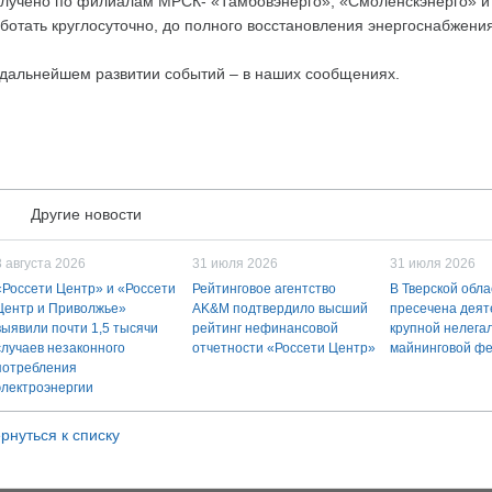
лучено по филиалам МРСК- «Тамбовэнерго», «Смоленскэнерго» и 
ботать круглосуточно, до полного восстановления энергоснабжения
дальнейшем развитии событий – в наших сообщениях.
Другие новости
3 августа 2026
31 июля 2026
31 июля 2026
«Россети Центр» и «Россети
Рейтинговое агентство
В Тверской обла
Центр и Приволжье»
AK&M подтвердило высший
пресечена деят
выявили почти 1,5 тысячи
рейтинг нефинансовой
крупной нелега
случаев незаконного
отчетности «Россети Центр»
майнинговой ф
потребления
электроэнергии
рнуться к списку