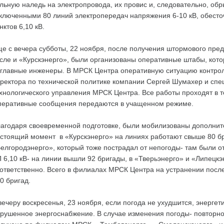
льную наледь на электропровода, их провис и, следовательно, обр
ключенными 80 линий электропередач напряжения 6-10 кВ, обес
нктов 6,10 кВ.
е с вечера субботы, 22 ноября, после получения штормового пред
сле и «Курскэнерго», были организованы оперативные штабы, кото
главные инженеры. В МРСК Центра оперативную ситуацию контрол
ректора по технической политике компании Сергей Шумахер и сп
хнологического управления МРСК Центра. Все работы проходят в 
еративные сообщения передаются в учащенном режиме.
агодаря своевременной подготовке, были мобилизованы дополнит
стоящий момент в «Курскэнерго» на линиях работают свыше 80 
елгородэнерго», который тоже пострадал от непогоды- там были о
 6,10 кВ- на линии вышли 92 бригады, в «Тверьэнерго» и «Липецкэ
ответственно. Всего в филиалах МРСК Центра на устранении посл
0 бригад.
вечеру воскресенья, 23 ноября, если погода не ухудшится, энерге
рушенное энергоснабжение. В случае изменения погоды- повтор