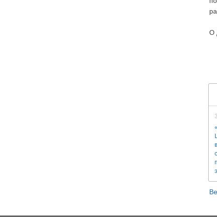
по
ра
О 
Ве