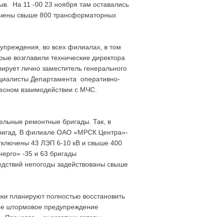
ыв. На 11 -00 23 ноября там оставались
точены свыше 800 трансформаторных
упреждения, во всех филиалах, в том
рые возглавили технические директора
ирует лично заместитель генерального
ециалисты Департамента оперативно-
тесном взаимодействии с МЧС.
ельные ремонтные бригады. Так, в
бригад. В филиале ОАО «МРСК Центра»-
тключены 43 ЛЭП 6-10 кВ и свыше 400
нерго» -35 и 63 бригады
едствий непогоды задействованы свыше
тики планируют полностью восстановить
ное штормовое предупреждение