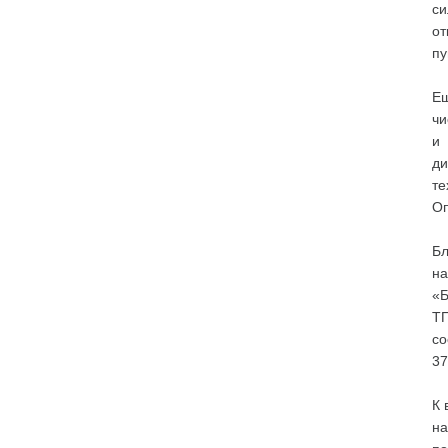
си
от
пу
Ещ
чи
и 
ди
те
Оп
Бл
на
«Б
ТП
со
37
К 
на