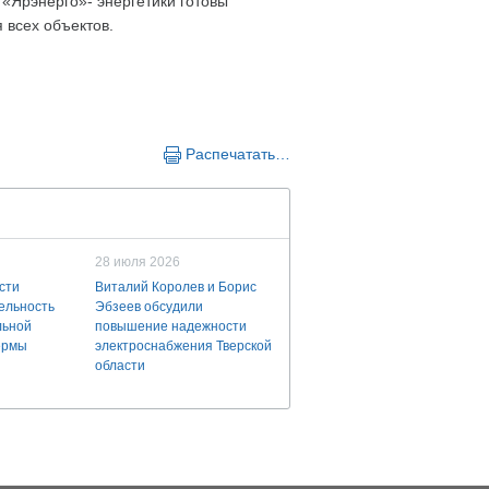
«Ярэнерго»- энергетики готовы
 всех объектов.
Распечатать…
28 июля 2026
сти
Виталий Королев и Борис
ельность
Эбзеев обсудили
льной
повышение надежности
ермы
электроснабжения Тверской
области