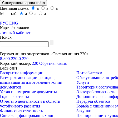
Стандартная версия сайта
Цветовая схема:
a
a
a
Масштаб:
a
a
a
РУС
ENG
Карта филиалов
Личный кабинет
Поиск
Горячая линия энергетиков «Светлая линия 220»
8-800-220-0-220
Короткий номер:
220
Обратная связь
Весь сайт
Раскрытие информации
Потребителям
Размер компенсации расходов,
Обслуживание потреб
взимаемый за изготовление копий
Услуги
документов
Территория обслужив
Устав и внутренние документы
Электробезопасность
Годовые отчеты
Дополнительная инфо
Отчеты о деятельности в области
Передача объектов
устойчивого развития
Борьба с хищениями э
Финансовая отчетность
Закупки
Список аффилированных лиц
Планирование закупо