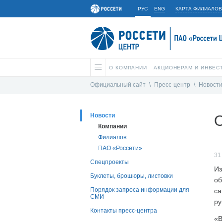
РУС
ENG
КАРТА ФИЛИАЛОВ
О КОМПАНИИ
АКЦИОНЕРАМ И ИНВЕС
Официальный сайт
\
Пресс-центр
\
Новост
Новости
Компании
Филиалов
ПАО «Россети»
31
Спецпроекты
Из
Буклеты, брошюры, листовки
об
Порядок запроса информации для
са
СМИ
ру
Контакты пресс-центра
«В