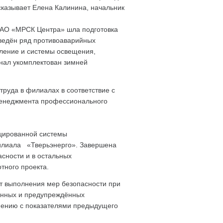
сказывает Елена Калинина, начальник
 ОАО «МРСК Центра» шла подготовка
зведён ряд противоаварийных
пление и системы освещения,
нал укомплектован зимней
руда в филиалах в соответствие с
енеджмента профессионального
ицированной системы
илиала «Тверьэнерго». Завершена
сности и в остальных
тного проекта.
т выполнения мер безопасности при
ленных и предупреждённых
внению с показателями предыдущего