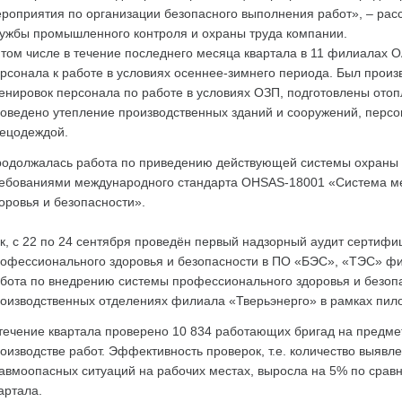
роприятия по организации безопасного выполнения работ», – рас
ужбы промышленного контроля и охраны труда компании.
том числе в течение последнего месяца квартала в 11 филиалах
рсонала к работе в условиях осеннее-зимнего периода. Был прои
енировок персонала по работе в условиях ОЗП, подготовлены ото
оведено утепление производственных зданий и сооружений, персо
ецодеждой.
одолжалась работа по приведению действующей системы охраны т
ебованиями международного стандарта OHSAS-18001 «Система м
оровья и безопасности».
к, с 22 по 24 сентября проведён первый надзорный аудит сертиф
офессионального здоровья и безопасности в ПО «БЭС», «ТЭС» ф
бота по внедрению системы профессионального здоровья и безопа
оизводственных отделениях филиала «Тверьэнерго» в рамках пило
течение квартала проверено 10 834 работающих бригад на предме
оизводстве работ. Эффективность проверок, т.е. количество выяв
авмоопасных ситуаций на рабочих местах, выросла на 5% по сра
артала.