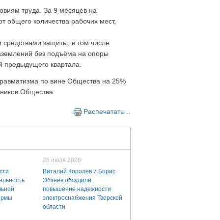
овиям труда. За 9 месяцев на
т общего количества рабочих мест,
средствами защиты, в том числе
заземлений без подъёма на опоры
й предыдущего квартала.
травматизма по вине Общества на 25%
тников Общества.
Распечатать…
28 июля 2026
сти
Виталий Королев и Борис
ельность
Эбзеев обсудили
льной
повышение надежности
ермы
электроснабжения Тверской
области