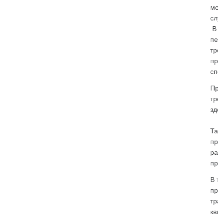
ме
сл
В 
пе
тр
пр
сп
Пр
тр
зд
Та
пр
ра
пр
В 
пр
тр
кв