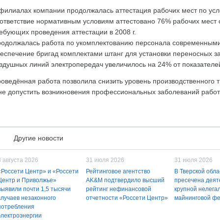
филиалах компании продолжалась аттестация рабочих мест по усл
ответствие нормативным условиям аттестовано 76% рабочих мест о
ебующих проведения аттестации в 2008 г.
одолжалась работа по укомплектованию персонала современными 
еспечение бригад комплектами штанг для установки переносных 
здушных линий электропередач увеличилось на 24% от показателе
оведённая работа позволила снизить уровень производственного 
не допустить возникновения профессиональных заболеваний рабо
Другие новости
3 августа 2026
31 июля 2026
31 июля 2026
«Россети Центр» и «Россети
Рейтинговое агентство
В Тверской обла
Центр и Приволжье»
AK&M подтвердило высший
пресечена деят
выявили почти 1,5 тысячи
рейтинг нефинансовой
крупной нелега
случаев незаконного
отчетности «Россети Центр»
майнинговой ф
потребления
электроэнергии