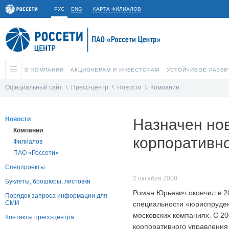
РУС
ENG
КАРТА ФИЛИАЛОВ
О КОМПАНИИ
АКЦИОНЕРАМ И ИНВЕСТОРАМ
УСТОЙЧИВОЕ РАЗВИ
Официальный сайт
\
Пресс-центр
\
Новости
\
Компании
Новости
Назначен но
Компании
корпоративн
Филиалов
ПАО «Россети»
Спецпроекты
2 октября 2008
Буклеты, брошюры, листовки
Роман Юрьевич окончил в 2
Порядок запроса информации для
СМИ
специальности «юриспруден
московских компаниях. С 2
Контакты пресс-центра
корпоративного управления