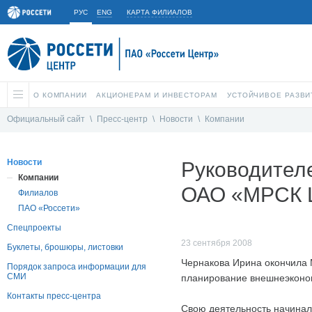
РУС
ENG
КАРТА ФИЛИАЛОВ
О КОМПАНИИ
АКЦИОНЕРАМ И ИНВЕСТОРАМ
УСТОЙЧИВОЕ РАЗВИ
Официальный сайт
\
Пресс-центр
\
Новости
\
Компании
Новости
Руководител
Компании
ОАО «МРСК Ц
Филиалов
ПАО «Россети»
Спецпроекты
23 сентября 2008
Буклеты, брошюры, листовки
Чернакова Ирина окончила 
Порядок запроса информации для
СМИ
планирование внешнеэконом
Контакты пресс-центра
Свою деятельность начинал