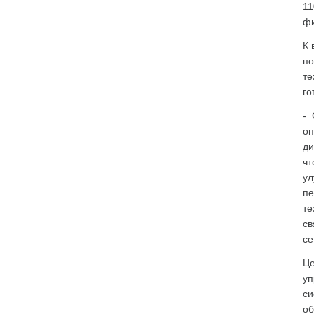
11
фи
К 
по
те
го
- 
оп
ди
чт
ул
пе
те
св
се
Це
уп
си
об