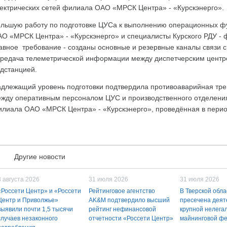
ектрических сетей филиала ОАО «МРСК Центра» - «Курскэнерго».
льшую работу по подготовке ЦУСа к выполнению операционных ф
О «МРСК Центра» - «Курскэнерго» и специалисты Курского РДУ 
авное требование - созданы основные и резервные каналы связи 
редача телеметрической информации между диспетчерским центр
дстанцией.
длежащий уровень подготовки подтвердила противоаварийная тре
жду оперативным персоналом ЦУС и производственного отделения
лиала ОАО «МРСК Центра» - «Курскэнерго», проведённая в перио
Другие новости
3 августа 2026
31 июля 2026
31 июля 2026
«Россети Центр» и «Россети
Рейтинговое агентство
В Тверской обла
Центр и Приволжье»
AK&M подтвердило высший
пресечена деят
выявили почти 1,5 тысячи
рейтинг нефинансовой
крупной нелега
случаев незаконного
отчетности «Россети Центр»
майнинговой ф