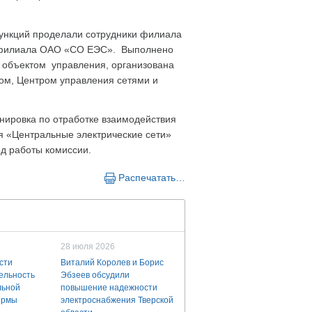
ункций проделали сотрудники филиала
- филиала ОАО «СО ЕЭС». Выполнено
с объектом управления, организована
ом, Центром управления сетями и
нировка по отработке взаимодействия
 «Центральные электрические сети»
д работы комиссии.
Распечатать…
28 июля 2026
сти
Виталий Королев и Борис
ельность
Эбзеев обсудили
льной
повышение надежности
ермы
электроснабжения Тверской