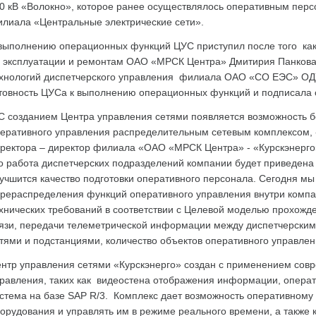
0 кВ «Волокно», которое ранее осуществлялось оперативным пер
лиала «Центральные электрические сети».
выполнению операционных функций ЦУС приступил после того как
 эксплуатации и ремонтам ОАО «МРСК Центра» Дмитирия Панкова,
хнологий диспетчерского управления филиала ОАО «СО ЕЭС» ОД
товность ЦУСа к выполнению операционных функций и подписала 
С созданием Центра управления сетями появляется возможность б
еративного управления распределительным сетевым комплексом, -
ректора – директор филиала «ОАО «МРСК Центра» - «Курскэнерго
о работа диспетчерских подразделений компании будет приведена 
учшится качество подготовки оперативного персонала. Сегодня мы
рераспределения функций оперативного управления внутри комп
хнических требований в соответствии с Целевой моделью прохожд
язи, передачи телеметрической информации между диспетчерским
тями и подстанциями, количество объектов оперативного управлен
нтр управления сетями «Курскэнерго» создан с применением совр
равления, таких как видеостена отображения информации, опер
стема на базе SAP R/3. Комплекс дает возможность оперативному
орудования и управлять им в режиме реального времени, а также 