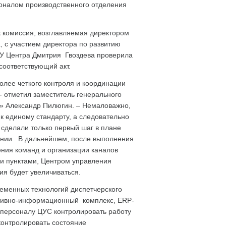
соналом производственного отделения
 комиссия, возглавляемая директором
 с участием директора по развитию
У Центра Дмитрия Гвоздева проверила
соответствующий акт.
олее четкого контроля и координации
 отметил заместитель генерального
» Александр Пилюгин. – Немаловажно,
к единому стандарту, а следовательно
 сделали только первый шаг в плане
ании. В дальнейшем, после выполнения
ения команд и организации каналов
и пунктами, Центром управления
ия будет увеличиваться.
еменных технологий диспетчерского
ативно-информационный комплекс, ERP-
 персоналу ЦУС контролировать работу
контролировать состояние