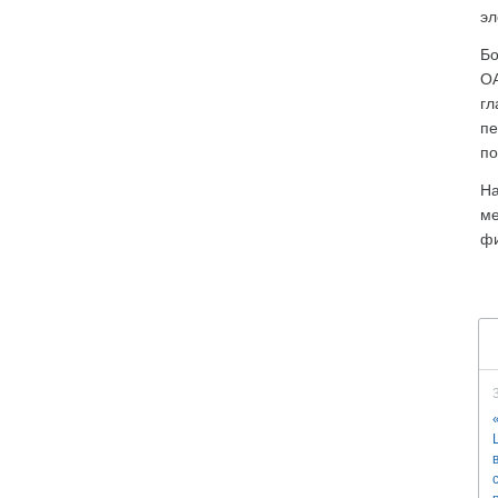
эл
Бо
ОА
гл
пе
по
На
ме
фи