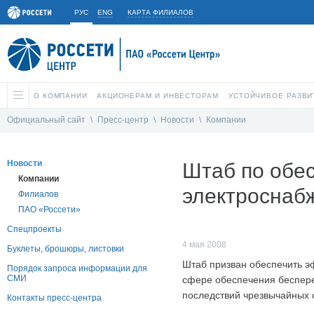
РУС
ENG
КАРТА ФИЛИАЛОВ
О КОМПАНИИ
АКЦИОНЕРАМ И ИНВЕСТОРАМ
УСТОЙЧИВОЕ РАЗВИ
Официальный сайт
\
Пресс-центр
\
Новости
\
Компании
Новости
Штаб по обе
Компании
электроснаб
Филиалов
ПАО «Россети»
Спецпроекты
4 мая 2008
Буклеты, брошюры, листовки
Штаб призван обеспечить э
Порядок запроса информации для
СМИ
сфере обеспечения беспере
последствий чрезвычайных 
Контакты пресс-центра