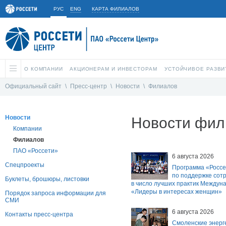
РУС
ENG
КАРТА ФИЛИАЛОВ
О КОМПАНИИ
АКЦИОНЕРАМ И ИНВЕСТОРАМ
УСТОЙЧИВОЕ РАЗВИ
Официальный сайт
\
Пресс-центр
\
Новости
\
Филиалов
Новости
Новости фил
Компании
Филиалов
ПАО «Россети»
6 августа 2026
Спецпроекты
Программа «Россе
по поддержке сот
Буклеты, брошюры, листовки
в число лучших практик Междуна
«Лидеры в интересах женщин»
Порядок запроса информации для
СМИ
6 августа 2026
Контакты пресс-центра
Смоленские энерг