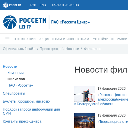
РУС
ENG
КАРТА ФИЛИАЛОВ
О КОМПАНИИ
АКЦИОНЕРАМ И ИНВЕСТОРАМ
УСТОЙЧИВОЕ РАЗВИ
Официальный сайт
\
Пресс-центр
\
Новости
\
Филиалов
Новости
Новости фил
Компании
Филиалов
ПАО «Россети»
17 февраля 2026
Спецпроекты
«Россети Центр» 
электроснабжение
Буклеты, брошюры, листовки
в Белгородской области
Порядок запроса информации для
СМИ
13 февраля 2026
Контакты пресс-центра
«Тверьэнерго» от