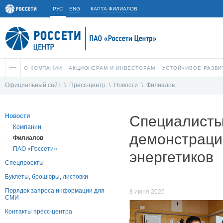
РУС
ENG
КАРТА ФИЛИАЛОВ
О КОМПАНИИ
АКЦИОНЕРАМ И ИНВЕСТОРАМ
УСТОЙЧИВОЕ РАЗВИ
Официальный сайт
\
Пресс-центр
\
Новости
\
Филиалов
Новости
Специалисты
Компании
демонстраци
Филиалов
ПАО «Россети»
энергетиков
Спецпроекты
Буклеты, брошюры, листовки
Порядок запроса информации для
8 июня 2026
СМИ
Контакты пресс-центра