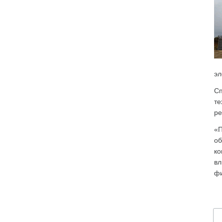
эл
Сп
те
ре
«П
об
ко
вл
фи