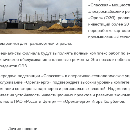
«Спасская» мощност
электроснабжение ре
«Орел» (ОЭЗ), реал
инвестиций более 20 
переработке картофе
промышленный техноп
ектроники для транспортной отрасли.
ециалисты филиала будут выполнять полный комплекс работ по эк
хническое обслуживание и плановые ремонты. Это позволит обесп
зидентов ОЭЗ.
ередача подстанции «Спасская» в оперативно-технологическое уп
служивание «Орелэнерго» подтверждает высокий уровень компете
мпании со стороны партнеров и региональных властей. Надежная 
ияет на устойчивость инвестиционных проектов и развитие эконом
лиала ПАО «Россети Центр» — «Орелэнерго» Игорь Колубанов.
Другие новости