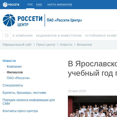
РУС
ENG
КАРТА ФИЛИАЛОВ
О КОМПАНИИ
АКЦИОНЕРАМ И ИНВЕСТОРАМ
УСТОЙЧИВОЕ РАЗВИ
Официальный сайт
\
Пресс-центр
\
Новости
\
Филиалов
Новости
В Ярославск
Компании
учебный год 
Филиалов
ПАО «Россети»
Спецпроекты
28 мая 2026
Буклеты, брошюры, листовки
Порядок запроса информации для
СМИ
Контакты пресс-центра