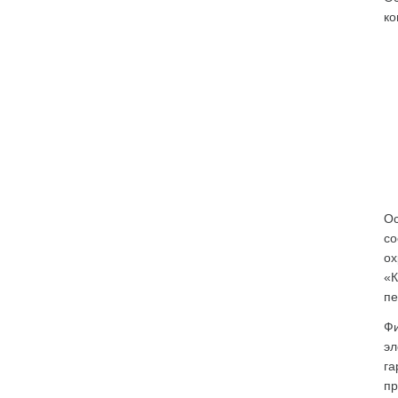
ко
Ос
со
ох
«К
пе
Фи
эл
га
пр