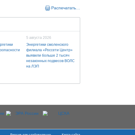
Распечатать…
5 августа 2026
ргетики
Энергетики смоленского
езопасности
филиала «Россети Центр»
выявили больше 2 тысяч
незаконных подвесов ВОЛС
на ЛЭП
Версия для слабовидящих
Карта сайта