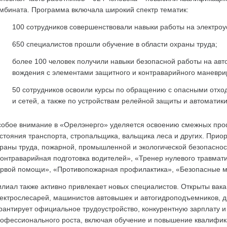
мбината. Программа включала широкий спектр тематик:
100 сотрудников совершенствовали навыки работы на электроу
650 специалистов прошли обучение в области охраны труда;
более 100 человек получили навыки безопасной работы на авто
вождения с элементами защитного и контраварийного маневри
50 сотрудников освоили курсы по обращению с опасными отход
и сетей, а также по устройствам релейной защиты и автоматики
обое внимание в «Орелэнерго» уделяется освоению смежных про
стояния транспорта, стропальщика, вальщика леса и других. Прио
раны труда, пожарной, промышленной и экологической безопасно
онтраварийная подготовка водителей», «Тренер нулевого травмат
рвой помощи», «Противопожарная профилактика», «Безопасные м
лиал также активно привлекает новых специалистов. Открыты вака
ектрослесарей, машинистов автовышек и автогидроподъемников, д
рантирует официальное трудоустройство, конкурентную зарплату 
офессионального роста, включая обучение и повышение квалифика