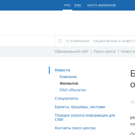
РУС
ENG
КАРТА ФИЛИАЛОВ
О КОМПАНИИ
АКЦИОНЕРАМ И ИНВЕС
Официальный сайт
\
Пресс-центр
\
Новост
Новости
Б
Компании
о
Филиалов
ПАО «Россети»
Спецпроекты
19
Буклеты, брошюры, листовки
Порядок запроса информации для
ре
СМИ
по
Контакты пресс-центра
Ос