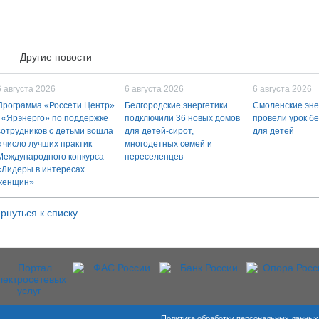
Другие новости
6 августа 2026
6 августа 2026
6 августа 2026
Программа «Россети Центр»
Белгородские энергетики
Смоленские эне
- «Ярэнерго» по поддержке
подключили 36 новых домов
провели урок б
сотрудников с детьми вошла
для детей-сирот,
для детей
в число лучших практик
многодетных семей и
Международного конкурса
переселенцев
«Лидеры в интересах
женщин»
рнуться к списку
Политика обработки персональных данных