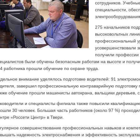
сотрудников. Учебны
специальности, обе
электрооборудования
275 начальников под
высоковольтных лини
профессиональный ур
усовершенствовали з
получили профессии 
ециалистов были обучены безопасным работам на высоте и получи
4 работника прошли обучение по охране труда.
дельное внимание уделялось подготовке водителей: 91 электро
дителя, завершил профессиональную контраварийную подготовку
кже обучение прошли машинисты автокрана, вальщики деревьев, 
ководители и специалисты филиала также повысили квалификаци
ошли 30 человек. Большая часть работников (около 97 %) проходи
нтре «Россети Центр» в Твери.
гулярное совершенствование профессиональных навыков и компет
вышать надежность электроснабжения и эффективность эксплуатац