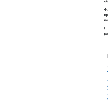
об
Фи
пр
по
Пл
ра