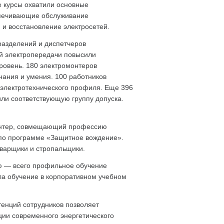
е курсы охватили основные
спечивающие обслуживание
 и восстановление электросетей.
разделений и диспетчеров
й электропередачи повысили
овень. 180 электромонтеров
нания и умения. 100 работников
электротехнического профиля. Еще 396
ли соответствующую группу допуска.
монтер, совмещающий профессию
 по программе «Защитное вождение».
сварщики и стропальщики.
ю — всего профильное обучение
ла обучение в корпоративном учебном
енций сотрудников позволяет
ии современного энергетического