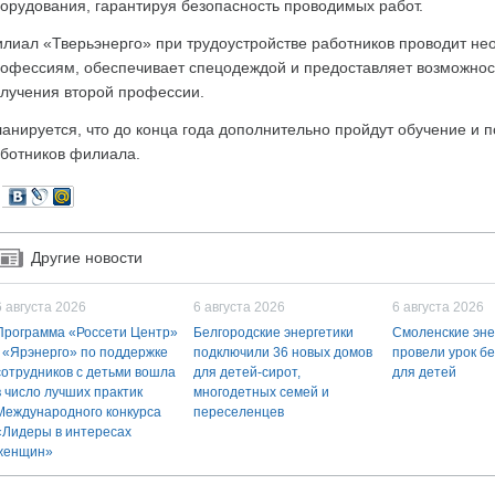
орудования, гарантируя безопасность проводимых работ.
лиал «Тверьэнерго» при трудоустройстве работников проводит н
офессиям, обеспечивает спецодеждой и предоставляет возможнос
лучения второй профессии.
анируется, что до конца года дополнительно пройдут обучение и
ботников филиала.
Другие новости
6 августа 2026
6 августа 2026
6 августа 2026
Программа «Россети Центр»
Белгородские энергетики
Смоленские эне
- «Ярэнерго» по поддержке
подключили 36 новых домов
провели урок б
сотрудников с детьми вошла
для детей-сирот,
для детей
в число лучших практик
многодетных семей и
Международного конкурса
переселенцев
«Лидеры в интересах
женщин»