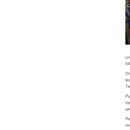
сп
54
От
во
Та
Ру
пр
це
Ре
по