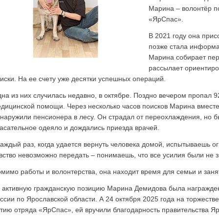
Марина – волонтёр п
«ЯрСпас».
В 2021 году она прис
позже стала информ
Марина собирает пе
рассылает ориентиро
иски. На ее счету уже десятки успешных операций.
на из них случилась недавно, в октябре. Поздно вечером пропал 
дицинской помощи. Через несколько часов поисков Марина вместе
наружили пенсионера в лесу. Он страдал от переохлаждения, но бы
асательное одеяло и дождались приезда врачей.
аждый раз, когда удается вернуть человека домой, испытываешь ог
вство невозможно передать – понимаешь, что все усилия были не з
мимо работы и волонтерства, она находит время для семьи и заня
 активную гражданскую позицию Марина Демидова была награжд
ссии по Ярославской области. А 24 октября 2025 года на торжест
тию отряда «ЯрСпас», ей вручили благодарность правительства Яр