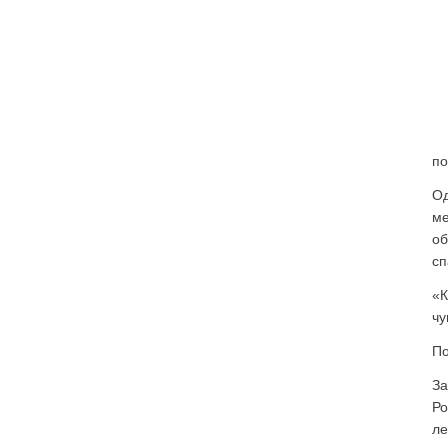
по
Од
ме
об
сп
«К
чу
По
За
Ро
ле