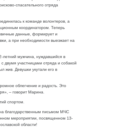
оисково-спасательного отряда
оединилась к команде волонтеров, а
ационным координатором. Теперь
рвичные данные, формирует и
вки, а при необходимости выезжает на
92-летний мужчина, нуждавшийся в
 с двумя участницами отряда и собакой
л жив. Девушки укутали его в
ромное облегчение и радость. Это
ря», – говорит Марина.
тий спортом.
ена благодарственным письмом МЧС
венном мероприятии, посвященном 13-
ославской области!