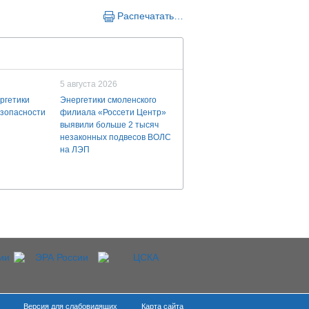
Распечатать…
5 августа 2026
ргетики
Энергетики смоленского
езопасности
филиала «Россети Центр»
выявили больше 2 тысяч
незаконных подвесов ВОЛС
на ЛЭП
Версия для слабовидящих
Карта сайта