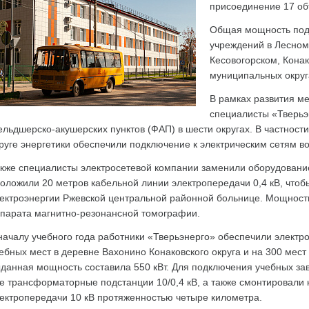
присоединение 17 об
Общая мощность под
учреждений в Лесном
Кесовогорском, Кона
муниципальных округ
В рамках развития м
специалисты «Тверьэ
льдшерско-акушерских пунктов (ФАП) в шести округах. В частност
руге энергетики обеспечили подключение к электрическим сетям в
кже специалисты электросетевой компании заменили оборудовани
оложили 20 метров кабельной линии электропередачи 0,4 кВ, чтоб
ектроэнергии Ржевской центральной районной больнице. Мощност
парата магнитно-резонансной томографии.
началу учебного года работники «Тверьэнерго» обеспечили электр
ебных мест в деревне Вахонино Конаковского округа и на 300 мест
данная мощность составила 550 кВт. Для подключения учебных за
е трансформаторные подстанции 10/0,4 кВ, а также смонтировали
ектропередачи 10 кВ протяженностью четыре километра.