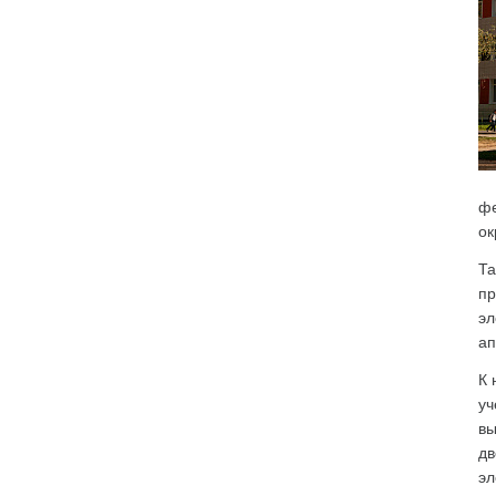
фе
ок
Та
пр
эл
ап
К 
уч
вы
дв
эл