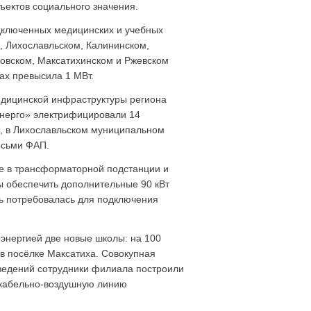
ъектов социального значения.
ключенных медицинских и учебных
, Лихославльском, Калининском,
ковском, Максатихинском и Ржевском
ах превысила 1 МВт.
едицинской инфраструктуры региона
нерго» электрифицировали 14
и, в Лихославльском муниципальном
осьми ФАП.
е в трансформаторной подстанции и
ы обеспечить дополнительные 90 кВт
ь потребовалась для подключения
оэнергией две новые школы: на 100
 в посёлке Максатиха. Совокупная
ведений сотрудники филиала построили
 кабельно-воздушную линию