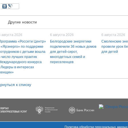
Другие новости
6 августа 2026
6 августа 2026
6 августа 2026
Программа «Россети Центр»
Белгородские энергетики
Смоленские эне
- «Ярэнерго» по поддержке
подключили 36 новых домов
провели урок б
сотрудников с детьми вошла
для детей-сирот,
для детей
в число лучших практик
многодетных семей и
Международного конкурса
переселенцев
«Лидеры в интересах
женщин»
рнуться к списку
Политика обработки персональных данных