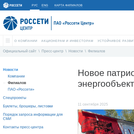
РУС
ENG
КАРТА ФИЛИАЛОВ
О КОМПАНИИ
АКЦИОНЕРАМ И ИНВЕСТОРАМ
УСТОЙЧИВОЕ РАЗВИ
Официальный сайт
\
Пресс-центр
\
Новости
\
Филиалов
Новости
Новое патри
Компании
энергообъек
Филиалов
ПАО «Россети»
Спецпроекты
11 сентября 2025
Буклеты, брошюры, листовки
Порядок запроса информации для
СМИ
Контакты пресс-центра