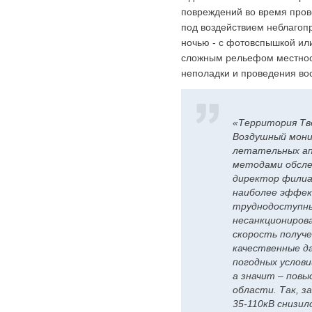
повреждений во время пров
под воздействием неблагопр
ночью - с фотовспышкой ил
сложным рельефом местност
неполадки и проведения во
«Территория Тв
Воздушный мони
летательных ап
методами обсле
директор филиа
наиболее эффек
труднодоступны
несанкционирова
скорость получ
качественные д
погодных услови
а значит – пов
области. Так, з
35-110кВ снизил