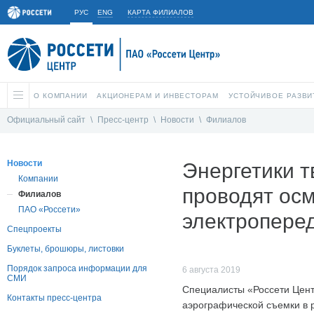
РУС
ENG
КАРТА ФИЛИАЛОВ
О КОМПАНИИ
АКЦИОНЕРАМ И ИНВЕСТОРАМ
УСТОЙЧИВОЕ РАЗВИ
Официальный сайт
\
Пресс-центр
\
Новости
\
Филиалов
Новости
Энергетики 
Компании
проводят ос
Филиалов
ПАО «Россети»
электропере
Спецпроекты
Буклеты, брошюры, листовки
Порядок запроса информации для
6 августа 2019
СМИ
Специалисты «Россети Цент
Контакты пресс-центра
аэрографической съемки в 