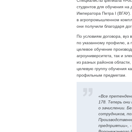
Специалисты филиала «Рос
студентов для обучения на 
Императора Петра I (ВГАУ)
в агропромышленном компле
они получили благодаря дог
По условиям договора, вуз
по указанному профилю, а п
целевое обучение производи
агроуниверситета, так и эл
из разных районов области,
целевую группу обучения к
профильным предметам.
«Все претендент
178. Теперь они
о зачислении. Б
сотрудников, по
Производственн
предприятии», -
Воронежэнерго Е