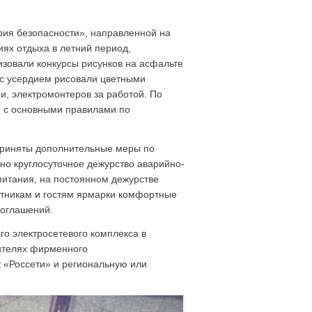
рия безопасности», направленной на
ях отдыха в летний период,
изовали конкурсы рисунков на асфальте
 с усердием рисовали цветными
, электромонтеров за работой. По
и с основными правилами по
приняты дополнительные меры по
о круглосуточное дежурство аварийно-
питания, на постоянном дежурстве
астникам и гостям ярмарки комфортные
соглашений.
го электросетевого комплекса в
сителях фирменного
к «Россети» и региональную или