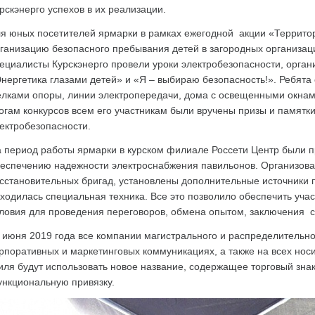
рскэнерго успехов в их реализации.
я юных посетителей ярмарки в рамках ежегодной акции «Террито
ганизацию безопасного пребывания детей в загородных организаци
ециалисты Курскэнерго провели уроки электробезопасности, орган
нергетика глазами детей» и «Я – выбираю безопасность!». Ребята
лками опоры, линии электропередачи, дома с освещенными окнами
огам конкурсов всем его участникам были вручены призы и памятк
ектробезопасности.
 период работы ярмарки в курском филиале Россети Центр были 
еспечению надежности электроснабжения павильонов. Организован
сстановительных бригад, установлены дополнительные источники 
ходилась специальная техника. Все это позволило обеспечить уч
ловия для проведения переговоров, обмена опытом, заключения 
 июня 2019 года все компании магистрального и распределительно
рпоративных и маркетинговых коммуникациях, а также на всех но
иля будут использовать новое название, содержащее торговый зна
нкциональную привязку.