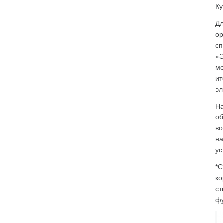
Ку
Дл
ор
сп
«Э
ме
ит
эл
На
об
во
на
ус
*С
ко
ст
фу