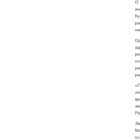
О 
ин
Ку
ра
на
Од
ад
ре
со
ра
ра
«П
ло
вр
за
Ру
Эк
Ма
ос