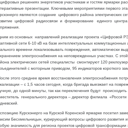
цифровых решениях энергетиков участникам и гостям ярмарки ра
терактивные презентации. Ключевыми мероприятиями первого эт
рскэнерго являются создание цифрового района электрических с
звитие цифровой радиосвязи и формирование единого центра 
пряжения.
ним из основных направлений реализации проекта «Цифровой РЭС
аптивной сети 6-10 кВ на базе интеллектуальных коммутационных
ального времени локализовывать повреждения, автоматически выд
хранением электроснабжения на неповрежденных участках. С этой
йона электрических сетей специалисты смонтируют 120 реклоузе
зъединителей с моторным приводом, 95 индикаторов короткого за
осле этого среднее время восстановления электроснабжения потре
кализации – с 1,5 часов сегодня, когда бригада выезжает на повре
учную, до одной минуты, так как переключения будут происходить
меститель генерального директора – директор филиала «Россети 
дневский.
спозицию Курскэнерго на Курской Коренской ярмарке посетил заме
ксим Бесхмельницын, курирующий вопросы цифрового развития и 
обую значимость для региона проектов цифровой трансформации э