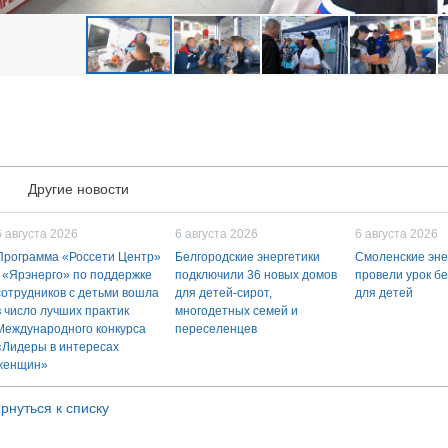
Другие новости
6 августа 2026
6 августа 2026
6 августа 2026
Программа «Россети Центр»
Белгородские энергетики
Смоленские эне
- «Ярэнерго» по поддержке
подключили 36 новых домов
провели урок б
сотрудников с детьми вошла
для детей-сирот,
для детей
в число лучших практик
многодетных семей и
Международного конкурса
переселенцев
«Лидеры в интересах
женщин»
рнуться к списку