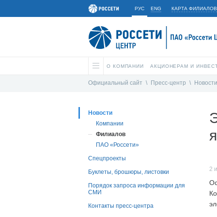
РУС
ENG
КАРТА ФИЛИАЛОВ
О КОМПАНИИ
АКЦИОНЕРАМ И ИНВЕС
Официальный сайт
\
Пресс-центр
\
Новост
Новости
Э
Компании
я
Филиалов
ПАО «Россети»
Спецпроекты
2 
Буклеты, брошюры, листовки
Ос
Порядок запроса информации для
СМИ
Ко
эл
Контакты пресс-центра